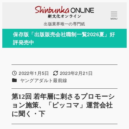
メ
イ
MENU
ン
出版業界唯一の専門紙
コ
保存版「出版販売会社職制一覧2026夏」好
ン
評発売中
テ
ン
ツ
へ
2022年1月5日
2023年2月21日
投稿日
更新日
移
カテゴリー
ヤングアダルト最前線
動
第12回 若年層に刺さるプロモーシ
ョン施策、「ピッコマ」運営会社
に聞く・下