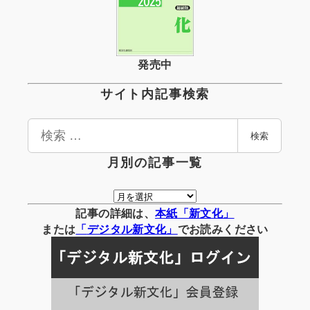
発売中
サイト内記事検索
検
検索
索
月別の記事一覧
月
別
記事の詳細は、
本紙「新文化」
の
または
「
デジタル
新文化」
でお読みください
記
事
一
覧