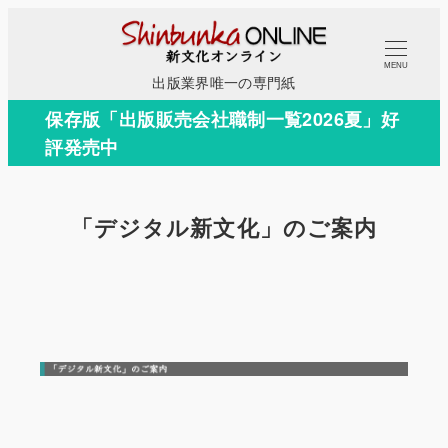
メ
イ
MENU
ン
出版業界唯一の専門紙
コ
保存版「出版販売会社職制一覧2026夏」好
ン
評発売中
テ
ン
ツ
「デジタル新文化」のご案内
へ
移
動