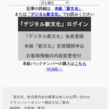
月
別
記事の詳細は、
本紙「新文化」
の
または
「
デジタル
新文化」
でお読みください
記
事
一
覧
本紙バックナンバーの購入は
こちら
HOMEへ
「新文化」総合案内
会社概要
お知らせ
お問い合わせ
プライバシーポリシー
購読方法ご案内
縮刷版・出版物ご案内