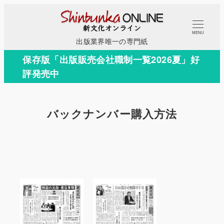
メ
イ
MENU
ン
出版業界唯一の専門紙
コ
保存版「出版販売会社職制一覧2026夏」好
ン
評発売中
テ
ン
ツ
バックナンバー購入方法
へ
移
動