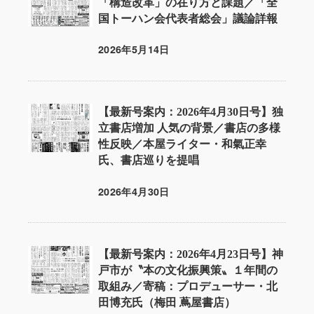
「構造改革」の在り方と課題／「全
国トーハン会代表者総会」議論詳報
2026年5月14日
投稿日
【最新号案内：2026年4月30日号】独
立書店増加 人気の背景／書店の多様
性反映／本屋ライター・和氣正幸
氏、書店巡りを提唱
2026年4月30日
投稿日
【最新号案内：2026年4月23日号】神
戸市が〝本の文化振興策〟１年間の
取組み／寄稿：プロデューサー・北
田博充氏（梅田 蔦屋書店）