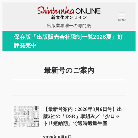
メ
イ
MENU
ン
出版業界唯一の専門紙
コ
保存版「出版販売会社職制一覧2026夏」好
ン
評発売中
テ
ン
ツ
最新号のご案内
へ
移
動
【最新号案内：2026年8月6日号】出
版2社の「DSR」取組み／「少ロッ
ト｣｢短納期」で適時適量生産
2026年8月6日