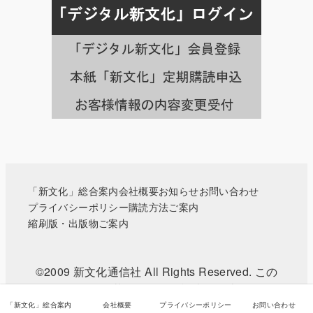
載
月
別
の
記
事
一
覧
へ
「新文化」総合案内
会社概要
お知らせ
お問い合わせ
プライバシーポリシー
購読方法ご案内
縮刷版・出版物ご案内
©2009 新文化通信社 All Rights Reserved. この
WEBサイトに掲載されている記事・写真などの無
断転載を禁じます。
「新文化」総合案内
会社概要
プライバシーポリシー
お問い合わせ