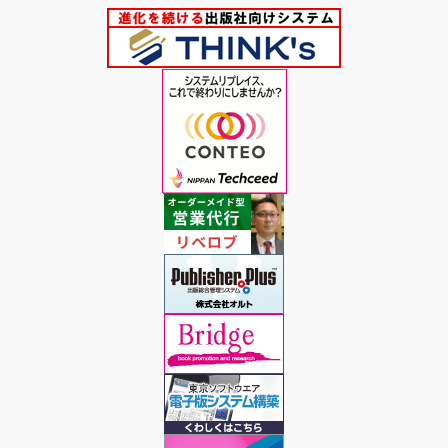
の
ペ
ー
ジ
送
り