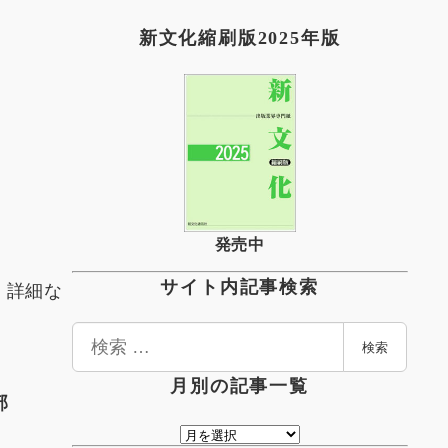
新文化縮刷版2025年版
発売中
。詳細な
サイト内記事検索
検
検索
索
月別の記事一覧
売部
月