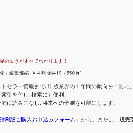
界の動きがすべてわかります！
」編集部編･Ａ４判･約410～550頁）
ストセラー情報まで､出版業界の１年間の動向を１冊に
名索引を付し､検索にも便利。
合的に読みこなし､将来への予測を可能にします。
縮刷版ご購入お申込みフォーム
」から。または、
販