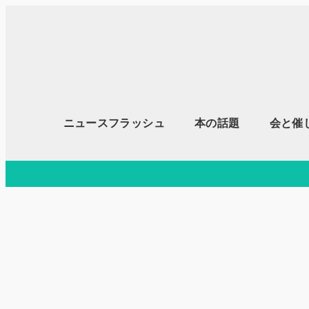
メ
イ
ン
コ
ン
テ
ニュースフラッシュ
本の話題
会と催
ン
ツ
へ
移
動