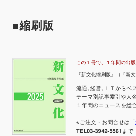
■縮刷版
この１冊で、１年間の出版
『新文化縮刷版』（「新文化
流通､経営､ＩＴからベ
テーマ別記事索引や人
１年間のニュースを総
※ご注文・お問合せは「
まで
TEL03-3942-5561