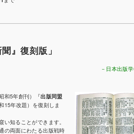
新聞』復刻版」
－日本出版学
昭和5年創刊）『
出版同盟
和15年改題）を復刻しま
窺い知ることができます。
通の両面にわたる出版戦時