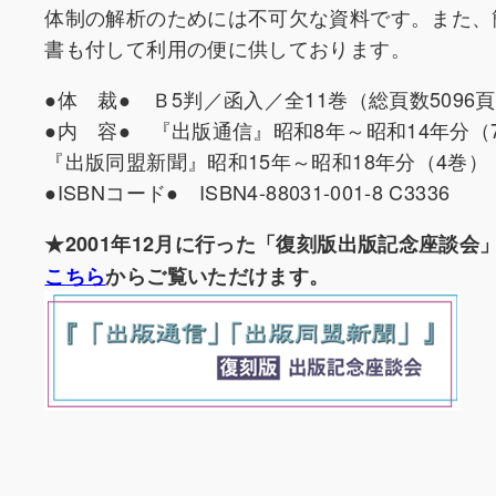
体制の解析のためには不可欠な資料です。また、
書も付して利用の便に供しております。
●体 裁● Ｂ5判／函入／全11巻（総頁数5096
●内 容● 『出版通信』昭和8年～昭和14年分（
『出版同盟新聞』昭和15年～昭和18年分（4巻）
●ISBNコード● ISBN4-88031-001-8 C3336
★2001年12月に行った「復刻版出版記念座談会
こちら
からご覧いただけます。