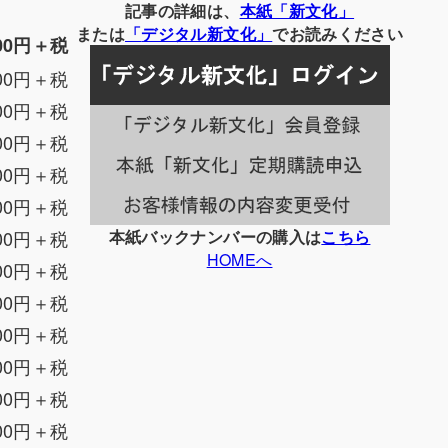
別
記事の詳細は、
本紙「新文化」
の
または
「
デジタル
新文化」
でお読みください
00円＋税
記
00円＋税
事
一
00円＋税
覧
00円＋税
00円＋税
00円＋税
00円＋税
本紙バックナンバーの購入は
こちら
HOMEへ
00円＋税
00円＋税
00円＋税
00円＋税
00円＋税
00円＋税