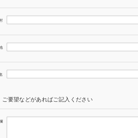
村
地
名
・ご要望などがあればご記入ください
欄