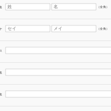
（全角）
名
（全角）
ナ
ス
名
名