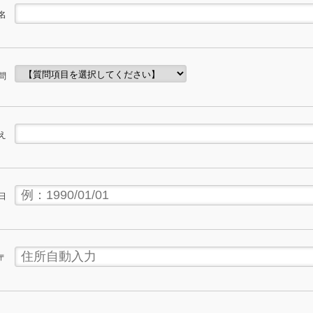
名
問
え
日
〒