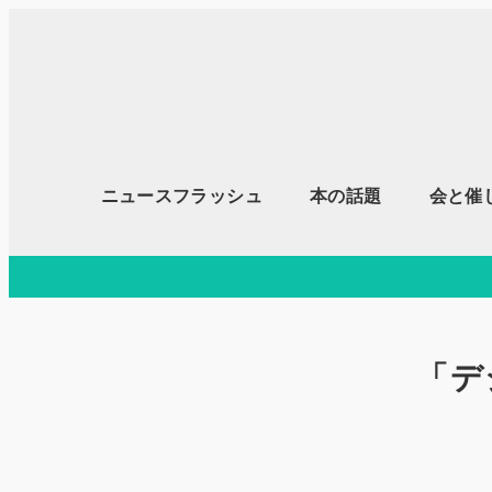
メ
イ
ン
コ
ン
テ
ニュースフラッシュ
本の話題
会と催
ン
ツ
へ
移
動
「デ