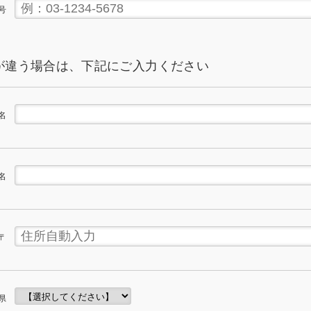
号
が違う場合は、下記にご入力ください
名
名
〒
県