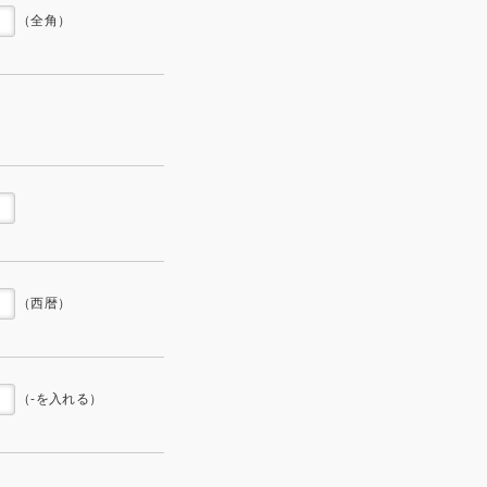
（全角）
（西暦）
（-を入れる）