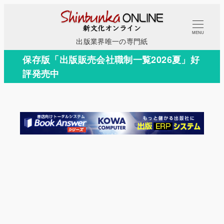
メ
イ
MENU
ン
出版業界唯一の専門紙
コ
保存版「出版販売会社職制一覧2026夏」好
ン
評発売中
テ
ン
ツ
へ
移
動