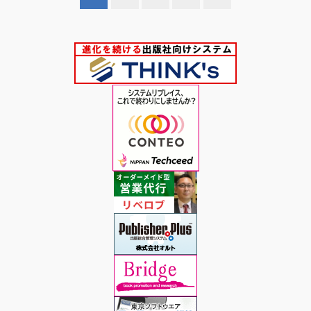
稿
の
ペ
ー
ジ
送
り