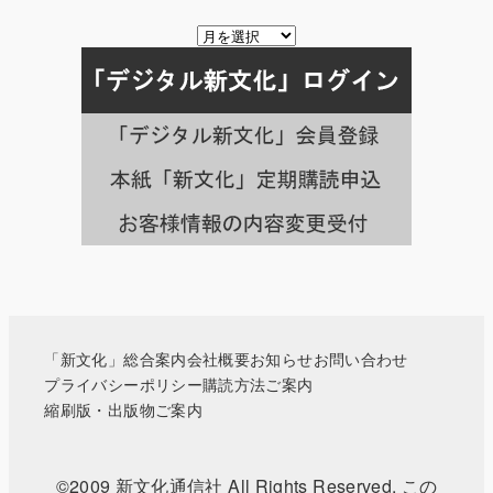
掲
載
月
別
の
記
事
一
覧
へ
「新文化」総合案内
会社概要
お知らせ
お問い合わせ
プライバシーポリシー
購読方法ご案内
縮刷版・出版物ご案内
©2009 新文化通信社 All Rights Reserved. この