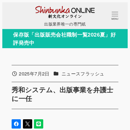
メ
イ
MENU
ン
出版業界唯一の専門紙
コ
保存版「出版販売会社職制一覧2026夏」好
ン
評発売中
テ
ン
ツ
へ
カテゴリー
2025年7月2日
ニュースフラッシュ
投稿日
移
動
秀和システム、出版事業を弁護士
に一任