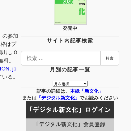
発売中
5」の参加
サイト内記事検索
資格はプ
顔出しＯ
検
無料。
検索
索
HON․jp
月別の記事一覧
ている。
月
別
記事の詳細は、
本紙「新文化」
の
または
「
デジタル
新文化」
でお読みください
記
事
一
覧