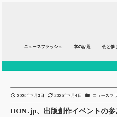
メ
イ
ン
コ
ン
テ
ニュースフラッシュ
本の話題
会と催
ン
ツ
へ
移
動
カテゴリー
2025年7月3日
2025年7月4日
ニュースフ
投稿日
更新日
HON․jp、出版創作イベント