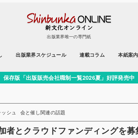
出版業界唯一の専門紙
し
出版業界スケジュール
連載コラム
本紙案
保存版「出版販売会社職制一覧2026夏」好評発売中
カテゴリー
ラッシュ
会と催し関連の話題
の参加者とクラウドファンディングを募