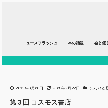
メ
イ
ン
コ
ン
テ
ニュースフラッシュ
本の話題
会と催
ン
ツ
へ
移
動
カテゴリー
2019年6月20日
2023年2月22日
失われた
投稿日
更新日
第３回 コスモス書店