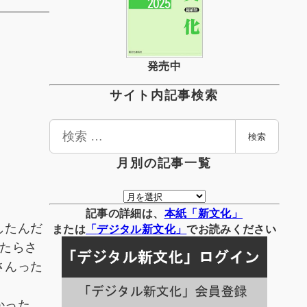
発売中
サイト内記事検索
検
検索
索
月別の記事一覧
月
別
記事の詳細は、
本紙「新文化」
したんだ
の
または
「
デジタル
新文化」
でお読みください
記
たらさ
事
さんった
一
覧
かった。