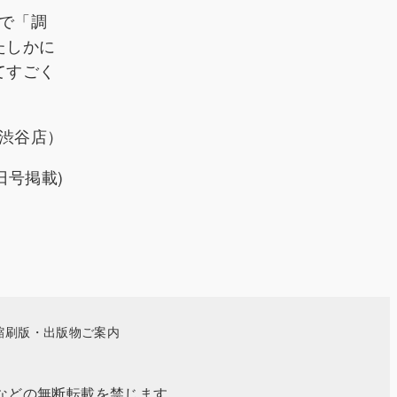
で「調
たしかに
てすごく
店渋谷店）
日号掲載)
縮刷版・出版物ご案内
事・写真などの無断転載を禁じます。