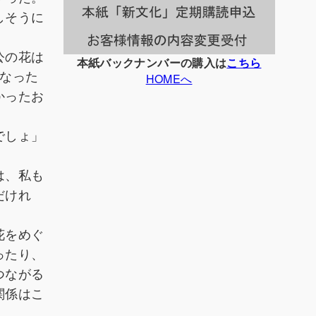
しそうに
公の花は
本紙バックナンバーの購入は
こちら
なった
HOMEへ
かったお
でしょ」
は、私も
だけれ
花をめぐ
ったり、
つながる
関係はこ