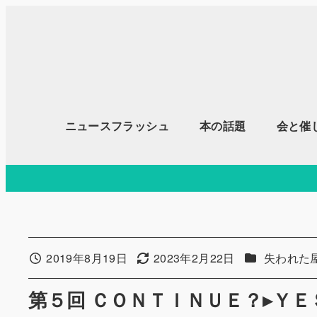
メ
イ
ン
コ
ン
テ
ニュースフラッシュ
本の話題
会と催
ン
ツ
へ
移
動
カテゴリー
2019年8月19日
2023年2月22日
失われた
投稿日
更新日
第５回 ＣＯＮＴＩＮＵＥ？▸ＹＥ