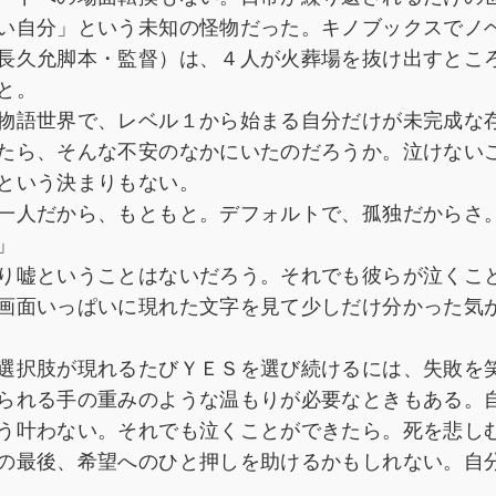
い自分」という未知の怪物だった。キノブックスでノ
長久允脚本・監督）は、４人が火葬場を抜け出すとこ
と。
物語世界で、レベル１から始まる自分だけが未完成な
たら、そんな不安のなかにいたのだろうか。泣けない
という決まりもない。
一人だから、もともと。デフォルトで、孤独だからさ
」
り嘘ということはないだろう。それでも彼らが泣くこ
画面いっぱいに現れた文字を見て少しだけ分かった気
選択肢が現れるたびＹＥＳを選び続けるには、失敗を
られる手の重みのような温もりが必要なときもある。
う叶わない。それでも泣くことができたら。死を悲し
の最後、希望へのひと押しを助けるかもしれない。自