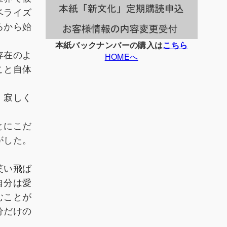
ベライズ
ろから始
本紙バックナンバーの購入は
こちら
存在のよ
HOMEへ
こと自体
。寂しく
とにこだ
がした。
笑い飛ば
自分は愛
むことが
分だけの