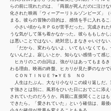
らの前に現れたのは、「両親が死んだのに泣けな
化された映画「ウィーアーリトルゾンビーズ」（
まる。彼らの冒険の目的は、感情を手に入れるこ
小さい頃からＲＰＧが苦手だった。完成された
うな気がして落ち着かなかった。彼らももしかし
は悪いことではない。絶対悲しまなきゃいけない
「だから、変わらないよ、いてもいなくても。
ないんだよ。寂しいとか、知らない感情って感じ
ヒカリのこの台詞は、強がりはあってもまるき
わる理由。映画の終盤、ヒカリが見た夢のなかで
ＣＯＮＴＩＮＵＥ？▸ＹＥＳ ＮＯ
人生はたぶん、大なり小なりこの繰り返しだ。
す強さとは別に、風邪をひいた日におでこに添え
されていたのだろうか。両親に直接聞くことはも
できたら。「愛されていた」という確信は、最後
小さな確信が世界を変えることもある。