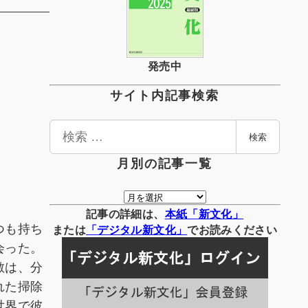
発売中
サイト内記事検索
検
検索
索
月別の記事一覧
月
別
記事の詳細は、
本紙「新文化」
つも持ち
の
または
「
デジタル
新文化」
でお読みください
記
会った。
事
敵は、分
一
れた掃除
覧
世界で彼