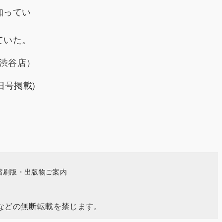
知ってい
ていた。
店渋谷店）
日号掲載)
縮刷版・出版物ご案内
事・写真などの無断転載を禁じます。