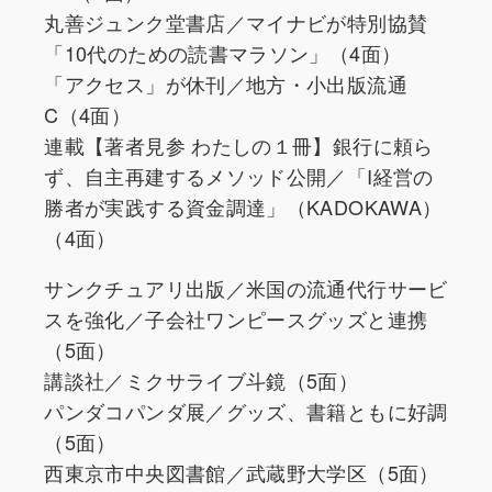
丸善ジュンク堂書店／マイナビが特別協賛
「10代のための読書マラソン」（4面）
「アクセス」が休刊／地方・小出版流通
C（4面）
連載【著者見参 わたしの１冊】銀行に頼ら
ず、自主再建するメソッド公開／「I経営の
勝者が実践する資金調達」（KADOKAWA）
（4面）
サンクチュアリ出版／米国の流通代行サービ
スを強化／子会社ワンピースグッズと連携
（5面）
講談社／ミクサライブ斗鏡（5面）
パンダコパンダ展／グッズ、書籍ともに好調
（5面）
西東京市中央図書館／武蔵野大学区（5面）