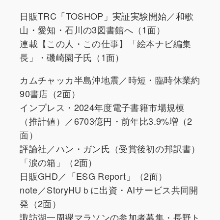
日販TRC「TOSHOP」実証実験開始／和歌
山・愛知・石川の3図書館へ（1面）
連載【この人・この仕事】「絵本ナビ編集
長」・磯崎園子氏（1面）
カムチャッカ半島沖地震／時短・臨時休業約
90書店（2面）
インプレス・2024年度電子書籍市場規模
（推計値）／6703億円・前年比3.9%増（2
面）
評論社／ハン・ガン氏（受賞後初の邦訳書）
「涙の箱」（2面）
日販GHD／「ESG Report」（2面）
note／StoryHUｂに出資・AIサービス共同開
発（2面）
諏訪湖一周襷マラソンの参加者募集・長野ト