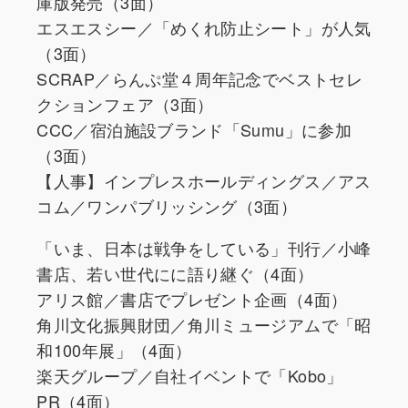
庫版発売（3面）
エスエスシー／「めくれ防止シート」が人気
（3面）
SCRAP／らんぷ堂４周年記念でベストセレ
クションフェア（3面）
CCC／宿泊施設ブランド「Sumu」に参加
（3面）
【人事】インプレスホールディングス／アス
コム／ワンパブリッシング（3面）
「いま、日本は戦争をしている」刊行／小峰
書店、若い世代にに語り継ぐ（4面）
アリス館／書店でプレゼント企画（4面）
角川文化振興財団／角川ミュージアムで「昭
和100年展」（4面）
楽天グループ／自社イベントで「Kobo」
PR（4面）