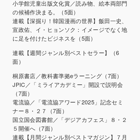
小学館児童出版文化賞／読み物、絵本両部門
の候補作決まる。（5面）
連載【深掘り！韓国漫画の世界】飯田一史、
宣政佑、イ・ヒョンソク：イメージでなく地
に足を付けたビジネスを（5面）
連載【週間ジャンル別ベストセラー】（6
面）
桐原書店／教科書準拠eラーニング（7面）
JPIC／「ミライアカデミー」開設で説明会
（7面）
電流協／「電流協アワード2025」記念セミ
ナー８・２７（7面）
国立国会図書館／「デジアカフェス」８・２
５開催へ（7面）
連載【月間ジャンル別ベストマガジン】７月