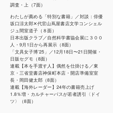
調査・上（7面）
わたしが薦める「特別な書籍」／対談：俳優
坂口涼太郎✕代官山蔦屋書店文学コンシェル
ジュ間室道子（８面）
日本出版クラブ／自然科学書協会展に３００
人・9月1日から再展示（8面）
「文具女子博’25」／12月18日〜21日開催・
日販セグモ（8面）
連載【本を手渡す人】偶然を仕掛ける／東
京・三省堂書店神保町本店・開店準備室室
長・岡田健太郎（8面）
連載【海外レーダー】24年の書籍売上げ
1.8％増・カルチャーパスが若者誘引〈ドイ
ツ〉（8面）