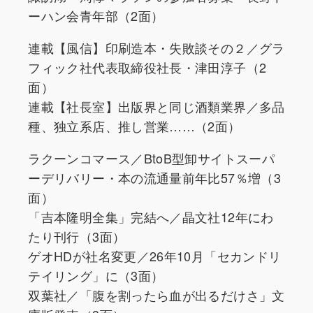
ーハン会青年部（2面）
連載【風信】印刷造本・失敗談その２／グラ
フィック社代表取締役社長・津田淳子（2
面）
連載【社長室】出版界と同じ酒類業界／多品
種、独立系店、推し営業……（2面）
ラクーンコマース／BtoB型卸サイトスーパ
ーデリバリー・本の流通量前年比57％増（3
面）
「吉本隆明全集」完結へ／晶文社12年にわ
たり刊行（3面）
ゲオHDが社名変更／26年10月「セカンドリ
テイリング」に（3面）
双葉社／「腹を割ったら血が出るだけさ」文