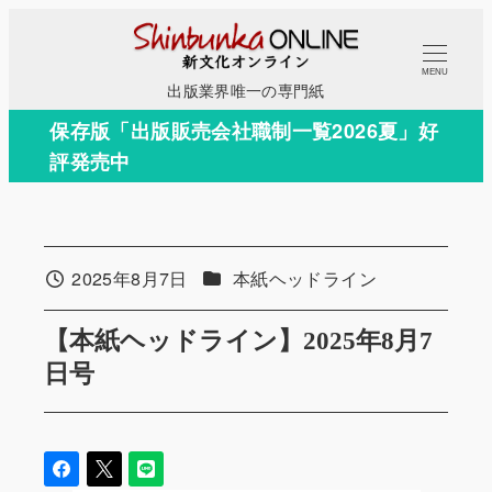
メ
イ
MENU
ン
出版業界唯一の専門紙
コ
保存版「出版販売会社職制一覧2026夏」好
ン
評発売中
テ
ン
ツ
へ
カテゴリー
2025年8月7日
本紙ヘッドライン
投稿日
移
動
【本紙ヘッドライン】2025年8月7
日号