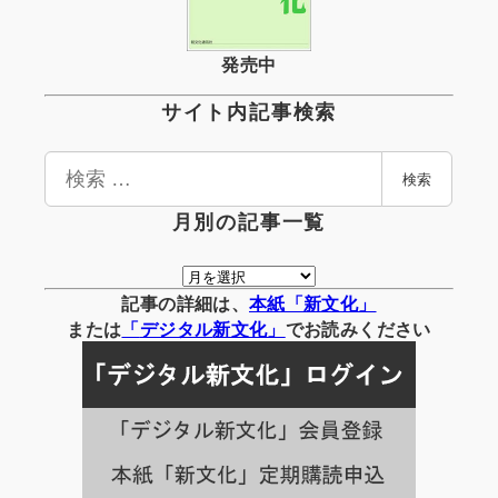
発売中
サイト内記事検索
検
検索
索
月別の記事一覧
月
別
記事の詳細は、
本紙「新文化」
の
または
「
デジタル
新文化」
でお読みください
記
事
一
覧