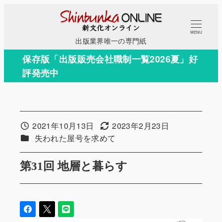
メ
イ
MENU
ン
出版業界唯一の専門紙
コ
保存版「出版販売会社職制一覧2026夏」好
ン
評発売中
テ
ン
ツ
へ
2021年10月13日
2023年2月23日
投稿日
更新日
移
カテゴリー
失われた屋号を求めて
動
第31回 地層と暮らす