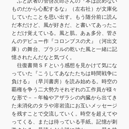
ふと訳者の管啓次郎さんの『本は読めない
ものだから心配するな』（左右社）が文庫化
していたことを思い出す。もう随分前に読ん
だ本だけど、風が好きだ、と書いてあったこ
とだけ覚えている。風と肌。あぁ多分、管さ
んのデビュー作『コロンブスの犬』（河出文
庫）の舞台、ブラジルの乾いた風と一緒に記
憶されたんだなと気づく。
往復書簡ＳＦという感想を見かけて気にな
っていた『こうしてあなたたちは時間戦争に
負ける』（早川書房）を読み始める。時空の
覇権を争う二大勢力それぞれの工作員が様々
な形で－－年輪やアザラシの内臓から出てき
た未消化のタラや溶岩流にお互いメッセージ
を残すことで交流していく。時空を超えてや
ってくる、または待っている手紙。記憶が刺