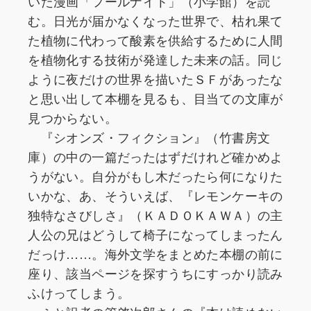
いた漫画「フールナイト」（小学館）を読
む。日光が届かなくなった世界で、枯れ果て
た植物に代わって酸素を供給するために人間
を植物化する技術が発達した未来の話。同じ
ように夜だけの世界を描いたＳＦがあったな
と思い出して本棚を見るも、目当ての文庫が
見つからない。
『シオンズ・フィクション』（竹書房文
庫）の中の一篇だったはずだけれど確かめよ
うがない。自分がもし木だったら何になりた
いかな、あ、そういえば、『レモンケーキの
独特なさびしさ』（ＫＡＤＯＫＡＷＡ）の主
人公の兄はどうして椅子になってしまったん
だっけ……。海外文学をまとめた本棚の前に
座り、該当ページを探すうちにすっかり読み
ふけってしまう。