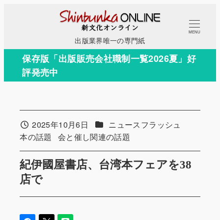
メ
イ
MENU
ン
出版業界唯一の専門紙
コ
保存版「出版販売会社職制一覧2026夏」好
ン
評発売中
テ
ン
ツ
へ
カテゴリー
2025年10月6日
ニュースフラッシュ
投稿日
移
カテゴリー
カテゴリー
本の話題
会と催し関連の話題
動
紀伊國屋書店、台湾本フェアを38
店で