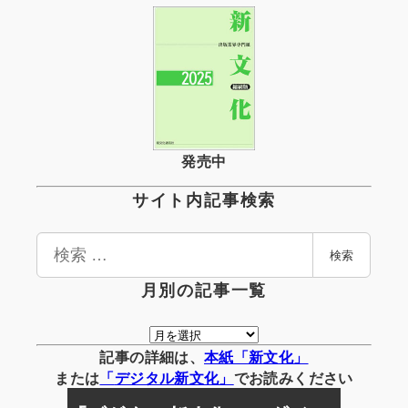
発売中
サイト内記事検索
検
検索
索
月別の記事一覧
月
別
記事の詳細は、
本紙「新文化」
の
または
「
デジタル
新文化」
でお読みください
記