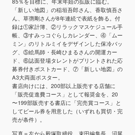
85％を目標に、年末年始の拡販に臨む。
「新しい地図」の稲垣吾郎さん、香取慎吾さ
ん、草彅剛さんが8年連続で表紙を飾る。付
録は①家計簿、②リラックマスケジュール手
帳、③すみっコぐらしカレンダー、④「ムー
ミン」のリトルミイをデザインした保冷バッ
グ、⑤絵馬師・長崎ひまるさんの開運カー
ド、⑥誌面登場タレントがプリントされた応
募券付きポストカード、⑦「新しい地図」の
A3大両面ポスター。
書店向けには、200部以上販売する店舗に
「販売促進費コース」として報奨金を、20
〜199部販売する書店に「完売賞コース」と
してビール券を用意した（いずれも買切・完
売が条件）。
写真＝左から殿塚取締役、束田編集長、沼尾