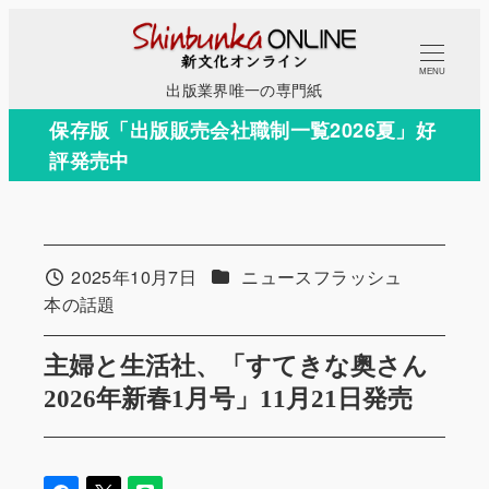
メ
イ
MENU
ン
出版業界唯一の専門紙
コ
保存版「出版販売会社職制一覧2026夏」好
ン
評発売中
テ
ン
ツ
へ
カテゴリー
2025年10月7日
ニュースフラッシュ
投稿日
移
カテゴリー
本の話題
動
主婦と生活社、「すてきな奥さん
2026年新春1月号」11月21日発売