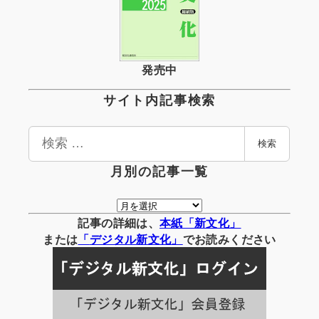
発売中
サイト内記事検索
検
検索
索
月別の記事一覧
月
別
記事の詳細は、
本紙「新文化」
の
または
「
デジタル
新文化」
でお読みください
記
事
一
覧