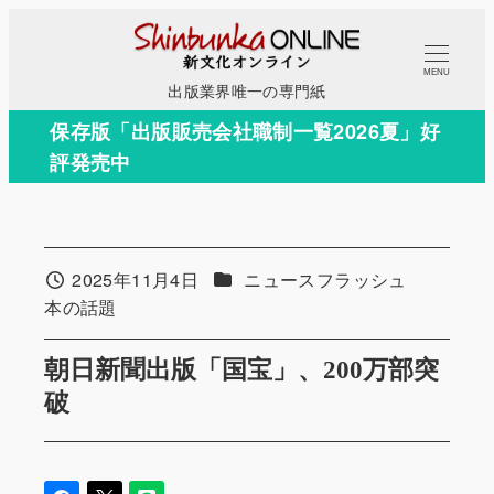
メ
イ
MENU
ン
出版業界唯一の専門紙
コ
保存版「出版販売会社職制一覧2026夏」好
ン
評発売中
テ
ン
ツ
へ
カテゴリー
2025年11月4日
ニュースフラッシュ
投稿日
移
カテゴリー
本の話題
動
朝日新聞出版「国宝」、200万部突
破