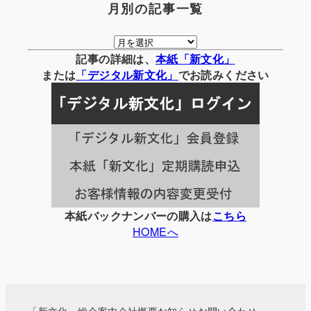
月別の記事一覧
月
別
記事の詳細は、
本紙「新文化」
の
または
「
デジタル
新文化」
でお読みください
記
事
一
覧
本紙バックナンバーの購入は
こちら
HOMEへ
「新文化」総合案内
会社概要
お知らせ
お問い合わせ