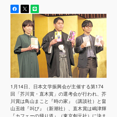
1月14日、日本文学振興会が主催する第174
回「芥川賞・直木賞」の選考会が行われ、芥
川賞は鳥山まこと『時の家』（講談社）と畠
山丑雄『叫び』（新潮社）、直木賞は嶋津輝
『カフェーの帰り道』（東京創元社）に決ま