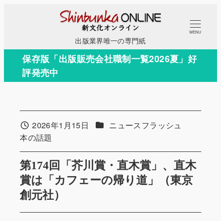
メ
イ
MENU
ン
出版業界唯一の専門紙
コ
保存版「出版販売会社職制一覧2026夏」好
ン
評発売中
テ
ン
ツ
へ
カテゴリー
2026年1月15日
ニュースフラッシュ
投稿日
移
カテゴリー
本の話題
動
第174回「芥川賞・直木賞」、直木
賞は「カフェーの帰り道」（東京
創元社）