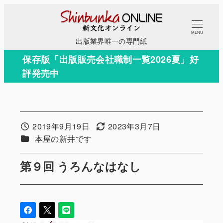
メ
イ
MENU
ン
出版業界唯一の専門紙
コ
保存版「出版販売会社職制一覧2026夏」好
ン
評発売中
テ
ン
ツ
へ
2019年9月19日
2023年3月7日
投稿日
更新日
移
カテゴリー
本屋の新井です
動
第９回 うろんなはなし