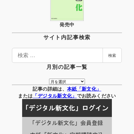
発売中
サイト内記事検索
検
検索
索
月別の記事一覧
月
別
記事の詳細は、
本紙「新文化」
の
または
「
デジタル
新文化」
でお読みください
記
事
一
覧