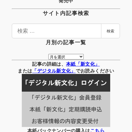
発売中
サイト内記事検索
検
検索
索
月別の記事一覧
月
別
記事の詳細は、
本紙「新文化」
の
または
「
デジタル
新文化」
でお読みください
記
事
一
覧
本紙バックナンバーの購入は
こちら