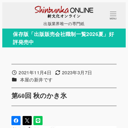
メ
イ
MENU
ン
出版業界唯一の専門紙
コ
保存版「出版販売会社職制一覧2026夏」好
ン
評発売中
テ
ン
ツ
へ
2021年11月4日
2023年3月7日
投稿日
更新日
移
カテゴリー
本屋の新井です
動
第60回 秋のかき氷