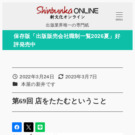
メ
イ
MENU
ン
出版業界唯一の専門紙
コ
保存版「出版販売会社職制一覧2026夏」好
ン
評発売中
テ
ン
ツ
へ
2022年3月24日
2023年3月7日
投稿日
更新日
移
カテゴリー
本屋の新井です
動
第69回 店をたたむということ