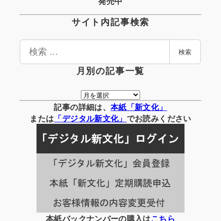
発売中
サイト内記事検索
検
検索
索
月別の記事一覧
月
別
記事の詳細は、
本紙「新文化」
の
または
「
デジタル
新文化」
でお読みください
記
事
一
覧
本紙バックナンバーの購入は
こちら