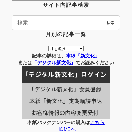
サイト内記事検索
検
検索
索
月別の記事一覧
月
別
記事の詳細は、
本紙「新文化」
の
または
「
デジタル
新文化」
でお読みください
記
事
一
覧
本紙バックナンバーの購入は
こちら
HOMEへ