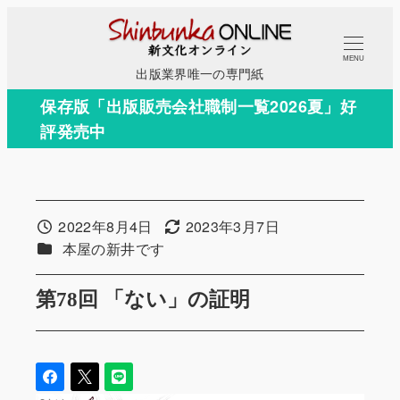
メ
イ
MENU
ン
出版業界唯一の専門紙
コ
保存版「出版販売会社職制一覧2026夏」好
ン
評発売中
テ
ン
ツ
へ
2022年8月4日
2023年3月7日
投稿日
更新日
移
カテゴリー
本屋の新井です
動
第78回 「ない」の証明