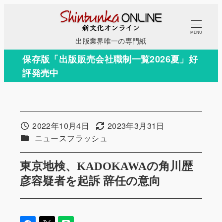
メ
イ
MENU
ン
出版業界唯一の専門紙
コ
保存版「出版販売会社職制一覧2026夏」好
ン
評発売中
テ
ン
ツ
へ
2022年10月4日
2023年3月31日
投稿日
更新日
移
カテゴリー
ニュースフラッシュ
動
東京地検、KADOKAWAの角川歴
彦容疑者を起訴 辞任の意向