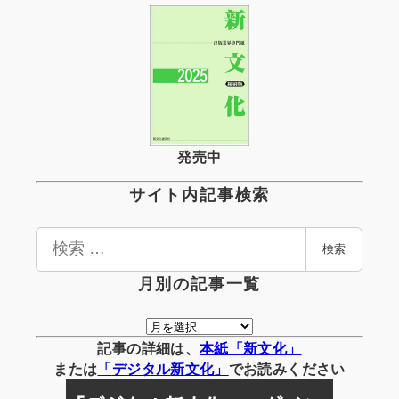
発売中
サイト内記事検索
検
検索
索
月別の記事一覧
月
別
記事の詳細は、
本紙「新文化」
の
または
「
デジタル
新文化」
でお読みください
記