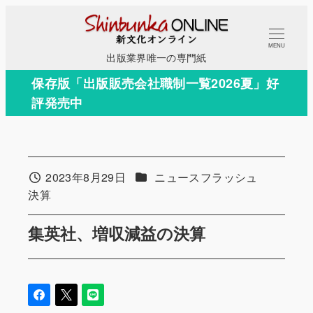
メ
イ
MENU
ン
出版業界唯一の専門紙
コ
保存版「出版販売会社職制一覧2026夏」好
ン
評発売中
テ
ン
ツ
へ
カテゴリー
2023年8月29日
ニュースフラッシュ
投稿日
移
カテゴリー
決算
動
集英社、増収減益の決算