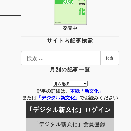
発売中
サイト内記事検索
検
検索
索
月別の記事一覧
月
別
記事の詳細は、
本紙「新文化」
の
または
「
デジタル
新文化」
でお読みください
記
事
一
覧