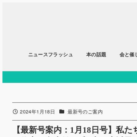
メ
イ
ン
コ
ン
テ
ニュースフラッシュ
本の話題
会と催
ン
ツ
へ
移
動
カテゴリー
2024年1月18日
最新号のご案内
投稿日
【最新号案内：1月18日号】私