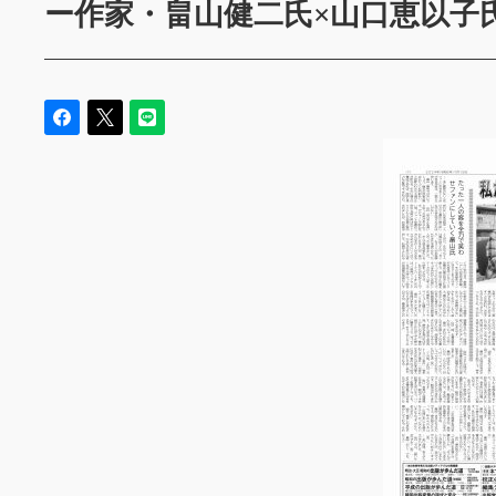
ー作家・畠山健二氏×山口恵以子