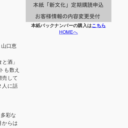
本紙バックナンバーの購入は
こちら
HOMEへ
×山口恵
食と酒」
トも数え
増売して
２人に話
、多彩な
月からは