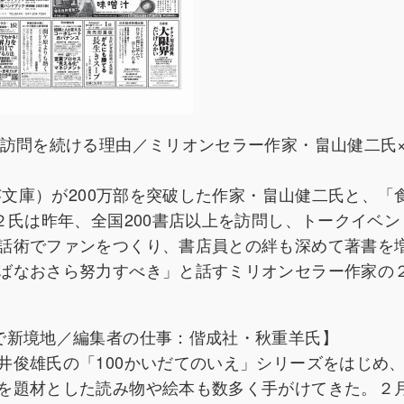
店訪問を続ける理由／ミリオンセラー作家・畠山健二氏
文芸文庫）が200万部を突破した作家・畠山健二氏と、「
２氏は昨年、全国200書店以上を訪問し、トークイベン
話術でファンをつくり、書店員との絆も深めて著書を
ばなおさら努力すべき」と話すミリオンセラー作家の
で新境地／編集者の仕事：偕成社・秋重羊氏】
井俊雄氏の「100かいだてのいえ」シリーズをはじめ
を題材とした読み物や絵本も数多く手がけてきた。２