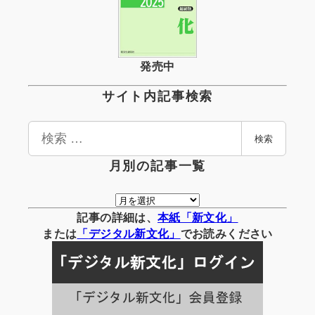
発売中
サイト内記事検索
検
検索
索
月別の記事一覧
月
別
記事の詳細は、
本紙「新文化」
の
または
「
デジタル
新文化」
でお読みください
記
事
一
覧