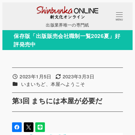
メ
イ
MENU
ン
出版業界唯一の専門紙
コ
保存版「出版販売会社職制一覧2026夏」好
ン
評発売中
テ
ン
ツ
へ
2023年1月5日
2023年3月3日
投稿日
更新日
移
カテゴリー
いまいちど、本屋へようこそ
動
第3回 まちには本屋が必要だ