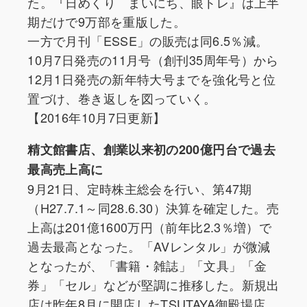
た。『日めくり まいにち、眼トレ』は上半
期だけで9万部を重版した。
一方で月刊「ESSE」の販売は同6.5％減。
10月7日発売の11月号（創刊35周年号）から
12月1日発売の新年特大号までを強化号と位
置づけ、巻き返しを図っていく。
【2016年10月7日更新】
精文館書店、創業以来初の200億円台で過去
最高売上高に
9月21日、定時株主総会を行い、第47期
（H27.7.1～同28.6.30）決算を確定した。売
上高は201億1600万円（前年比2.3％増）で
過去最高となった。「AVレンタル」が微減
となったが、「書籍・雑誌」「文具」「金
券」「セル」などが堅調に推移した。新規出
店は昨年8月に開店したTSUTAYA御殿場店