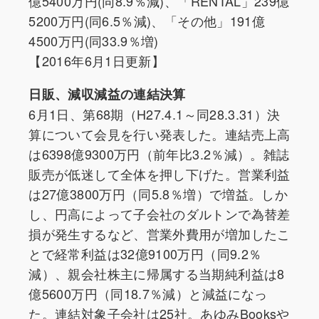
億5400万円(同8.9％減)、「RENTAL」239億
5200万円(同6.5％減)、「その他」191億
4500万円(同33.9％増)
【2016年6月1日更新】
日販、減収減益の連結決算
6月1日、第68期（H27.4.1～同28.3.31）決
算について会見を行い発表した。連結売上高
は6398億9300万円（前年比3.2％減）。雑誌
販売が低迷して全体を押し下げた。営業利益
は27億3800万円（同5.8％増）で増益。しか
し、円高によって子会社のダルトンで為替差
損が発生するなど、営業外費用が増加したこ
とで経常利益は32億9100万円（同9.2％
減）、親会社株主に帰属する当期純利益は8
億5600万円（同18.7％減）と減益になっ
た。連結対象子会社は25社。あゆみBooksや