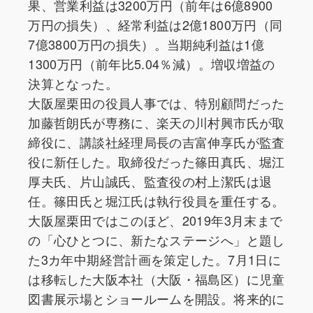
果、営業利益は3200万円（前年は6億8900
万円の損失）、経常利益は2億1800万円（同
7億3800万円の損失）。当期純利益は1億
1300万円（前年比5.04％減）。増収増益の
決算となった。
大阪屋栗田の役員人事では、特別顧問だった
加藤哲朗氏が専務に、楽天の川村興市氏が取
締役に、講談社経理局長の吉富伸享氏が監査
役に新任した。取締役だった篠田真氏、堀江
厚夫氏、片山誠氏、監査役の村上潔氏は退
任。篠田氏と堀江氏は執行役員を重任する。
大阪屋栗田ではこのほど、2019年3月末まで
の「心ひとつに、新たなステージへ」と題し
た3カ年中期経営計画を策定した。7月1日に
は移転した大阪本社（大阪・福島区）に児童
図書展示場とショールームを開設。将来的に