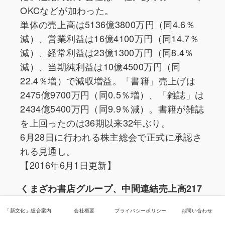
OKCなどが加わった。
単体の売上高は5136億3800万円（同4.6％
減）、営業利益は16億4100万円（同14.7％
減）、経常利益は23億1300万円（同8.4％
減）、当期純利益は10億4500万円（同
22.4％増）で減収増益。「書籍」売上げは
2475億9700万円（同0.5％増）、「雑誌」は
2434億5400万円（同9.9％減）。書籍が雑誌
を上回ったのは36期以来32年ぶり。
6月28日に行われる株主総会で正式に承認さ
れる見通し。
【2016年6月1日更新】
くまざわ書店グループ、中間連結売上高217
億8600万円に
「新文化」総合案内
会社概要
プライバシーポリシー
お問い合わせ
グループ6社の連結売上高が、昨年10月から