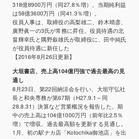
318億8900万円（同27.8％増）。当期純利益
は58億3600万円（同41.3％増）。
役員人事は、取締役の高梨雄二、鈴木晴彦、
廣野眞一の3氏が常務に昇任。役員待遇の北
畠輝幸氏と隅野叙雄氏が取締役に、田中純氏
が役員待遇に新任した
【2016年8月26日更新】
大垣書店、売上高104億円強で過去最高の見
通し
8月23日、第22回納涼会を行い、大垣守弘社
長と和央専務が第67期（H27.9.1～同
28.8.31）決算など営業概況を報告した。期
中の売上高は104億1000万円（前年比2.5％
増）で増収。過去最高額を更新する見通し。
1月、初の駅ナカ店「Kotochika御池店」を出