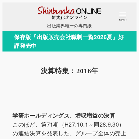
メ
イ
MENU
ン
出版業界唯一の専門紙
コ
保存版「出版販売会社職制一覧2026夏」好
ン
評発売中
テ
ン
ツ
決算特集：2016年
へ
移
動
学研ホールディングス、増収増益の決算
このほど、第71期（H27.10.1～同28.9.30）
の連結決算を発表した。グループ全体の売上