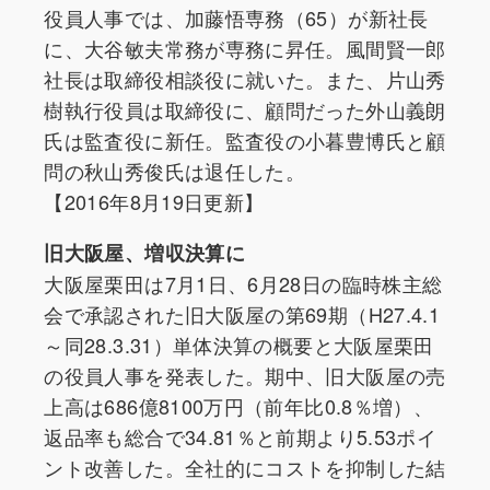
役員人事では、加藤悟専務（65）が新社長
に、大谷敏夫常務が専務に昇任。風間賢一郎
社長は取締役相談役に就いた。また、片山秀
樹執行役員は取締役に、顧問だった外山義朗
氏は監査役に新任。監査役の小暮豊博氏と顧
問の秋山秀俊氏は退任した。
【2016年8月19日更新】
旧大阪屋、増収決算に
大阪屋栗田は7月1日、6月28日の臨時株主総
会で承認された旧大阪屋の第69期（H27.4.1
～同28.3.31）単体決算の概要と大阪屋栗田
の役員人事を発表した。期中、旧大阪屋の売
上高は686億8100万円（前年比0.8％増）、
返品率も総合で34.81％と前期より5.53ポイ
ント改善した。全社的にコストを抑制した結