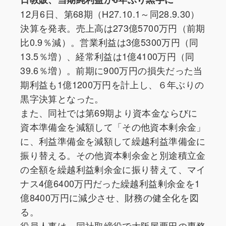
12月6日、第68期（H27.10.1～同28.9.30）
決算を発表。売上高は273億5700万円（前期
比0.9％減）。営業利益は3億5300万円（同
13.5％増）、経常利益は1億4100万円（同
39.6％増）。前期に900万円の損失だった当
期利益も1億1200万円を計上し、６年ぶりの
黒字決算となった。
また、同社では第69期より資本金ならびに
資本準備金を減額して「その他資本剰余金」
に、利益準備金を減額して繰越利益準備金に
振り替える。その他資本剰余金と別途積立金
の全額を繰越利益剰余金に振り替えて、マイ
ナス4億6400万円だった繰越利益剰余金を1
億8400万円に減少させ、財務の健全化を図
る。
役員人事は、同社取締役で大阪屋栗田の専務