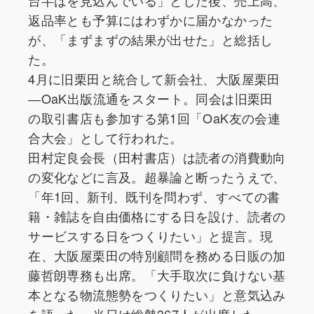
台半ばを見込んでいる」とした後、売上高、
返品率とも予算にはわずかに届かなかった
が、「まずまずの結果が出せた」と総括し
た。
4月に旧栗田と統合して新会社、大阪屋栗田
―OaK出版流通をスタート。同会は旧栗田
の取引書店も参加する第1回「OaK友の会連
合大会」として行われた。
田村定良会長（田村書店）は読者の消費動向
の変化などに言及。超暴論と断ったうえで、
「年1回、新刊、既刊を問わず、すべての書
籍・雑誌を自由価格にする日を設け、読者の
サービスする日をつくりたい」と提言。現
在、大阪屋栗田の特別顧問を務める日販の加
藤哲朗専務も出席。「大手取次に負けない基
本となる物流態勢をつくりたい」と意気込み