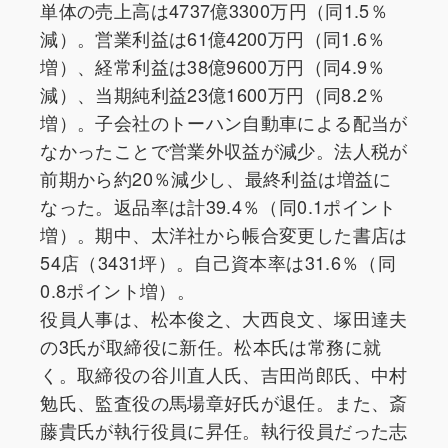
単体の売上高は4737億3300万円（同1.5％
減）。営業利益は61億4200万円（同1.6％
増）、経常利益は38億9600万円（同4.9％
減）、当期純利益23億1600万円（同8.2％
増）。子会社のトーハン自動車による配当が
なかったことで営業外収益が減少。法人税が
前期から約20％減少し、最終利益は増益に
なった。返品率は計39.4％（同0.1ポイント
増）。期中、太洋社から帳合変更した書店は
54店（3431坪）。自己資本率は31.6％（同
0.8ポイント増）。
役員人事は、松本俊之、大西良文、塚田達夫
の3氏が取締役に新任。松本氏は常務に就
く。取締役の谷川直人氏、吉田尚郎氏、中村
勉氏、監査役の馬場章好氏が退任。また、斎
藤貴氏が執行役員に昇任。執行役員だった志