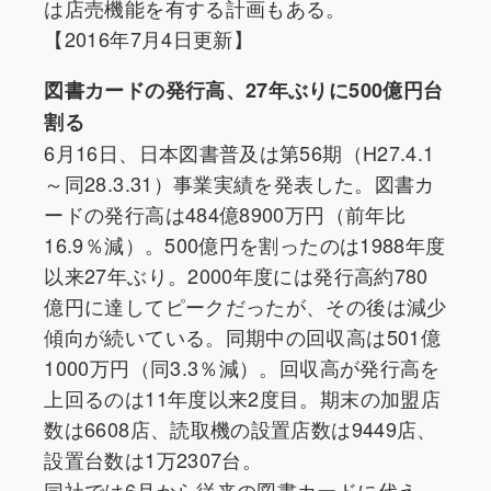
は店売機能を有する計画もある。
【2016年7月4日更新】
図書カードの発行高、27年ぶりに500億円台
割る
6月16日、日本図書普及は第56期（H27.4.1
～同28.3.31）事業実績を発表した。図書カ
ードの発行高は484億8900万円（前年比
16.9％減）。500億円を割ったのは1988年度
以来27年ぶり。2000年度には発行高約780
億円に達してピークだったが、その後は減少
傾向が続いている。同期中の回収高は501億
1000万円（同3.3％減）。回収高が発行高を
上回るのは11年度以来2度目。期末の加盟店
数は6608店、読取機の設置店数は9449店、
設置台数は1万2307台。
同社では6月から従来の図書カードに代え