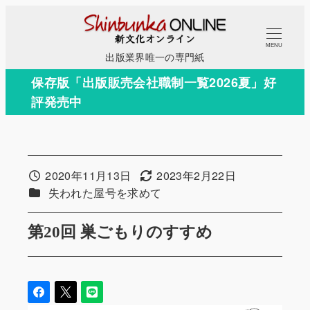
メ
イ
MENU
ン
出版業界唯一の専門紙
コ
保存版「出版販売会社職制一覧2026夏」好
ン
評発売中
テ
ン
ツ
へ
2020年11月13日
2023年2月22日
投稿日
更新日
移
カテゴリー
失われた屋号を求めて
動
第20回 巣ごもりのすすめ