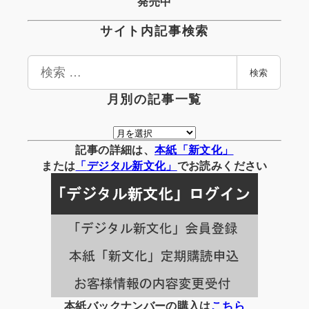
発売中
サイト内記事検索
検
検索
索
月別の記事一覧
月
別
記事の詳細は、
本紙「新文化」
の
または
「
デジタル
新文化」
でお読みください
記
事
一
覧
本紙バックナンバーの購入は
こちら