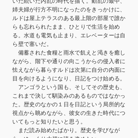
いだ続いた内乱の時代を描く。動乱の最中、
姉夫婦が行方不明になったのをきっかけに、
ルドは屋上テラスのある最上階の部屋で誰か
らも忘れられたまま、ひとりで生活を始め
る。水道も電気も止まり、エレベーターは自
ら壁で塞いだ。
備蓄された食糧と雨水で飢えと渇きを癒し
ながら、階下や通りの向こうからの侵入者に
怯えながら暮らすルドは次第に自分の内面に
目を向けるようになり、日記をつけ始める。
アンゴラという国も、そしてその歴史も、
これまで決して馴染みのあるものではなかっ
た。歴史のなかの１日を日記という局所的な
視点から眺めながら、彼女の生きた時代につ
いてもっと知りたいと思う。
まだ読み始めたばかり。歴史を学びなが