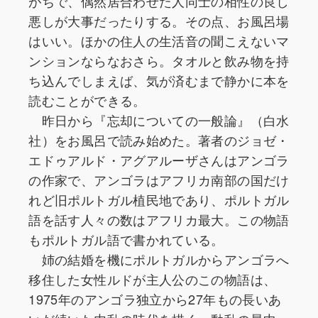
がちで、偶然居合わせた人同士の相性の良し
悪しが大事だったりする。その点、お風呂場
はいい。ほかの住人の生活音の聞こえないマ
ンションならなおさら。タオルと飲み物を持
ち込んでしまえば、気が済むまで静かに本を
読むことができる。
昨日から『忘却についての一般論』（白水
社）をお風呂で読み始めた。著者のジョゼ・
エドゥアルド・アグアルーザさんはアンゴラ
の作家で、アンゴラはアフリカ南部の国だけ
れど旧ポルトガル植民地であり、ポルトガル
語を話す人々の数はアフリカ最大。この物語
もポルトガル語で書かれている。
姉の結婚を機にポルトガルからアンゴラへ
移住した女性ルドが主人公のこの物語は、
1975年のアンゴラ独立から27年もの長いあ