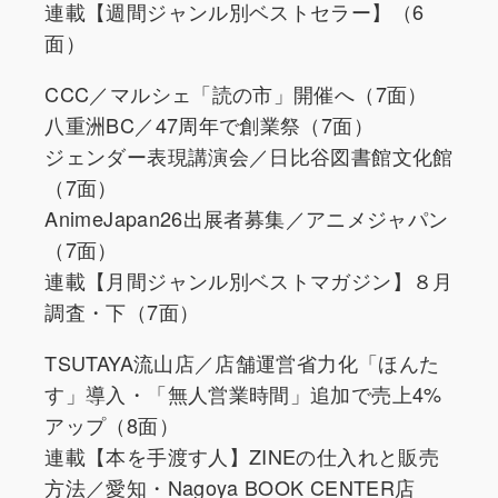
連載【週間ジャンル別ベストセラー】（6
面）
CCC／マルシェ「読の市」開催へ（7面）
八重洲BC／47周年で創業祭（7面）
ジェンダー表現講演会／日比谷図書館文化館
（7面）
AnimeJapan26出展者募集／アニメジャパン
（7面）
連載【月間ジャンル別ベストマガジン】８月
調査・下（7面）
TSUTAYA流山店／店舗運営省力化「ほんた
す」導入・「無人営業時間」追加で売上4%
アップ（8面）
連載【本を手渡す人】ZINEの仕入れと販売
方法／愛知・Nagoya BOOK CENTER店