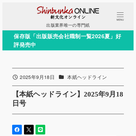
メ
イ
MENU
ン
出版業界唯一の専門紙
コ
保存版「出版販売会社職制一覧2026夏」好
ン
評発売中
テ
ン
ツ
へ
カテゴリー
2025年9月18日
本紙ヘッドライン
投稿日
移
動
【本紙ヘッドライン】2025年9月18
日号