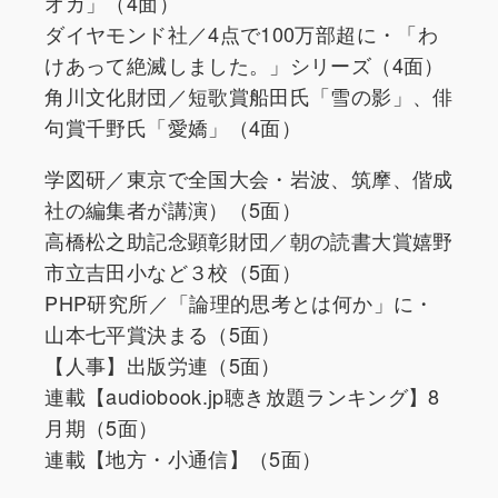
オカ」（4面）
ダイヤモンド社／4点で100万部超に・「わ
けあって絶滅しました。」シリーズ（4面）
角川文化財団／短歌賞船田氏「雪の影」、俳
句賞千野氏「愛嬌」（4面）
学図研／東京で全国大会・岩波、筑摩、偕成
社の編集者が講演）（5面）
高橋松之助記念顕彰財団／朝の読書大賞嬉野
市立吉田小など３校（5面）
PHP研究所／「論理的思考とは何か」に・
山本七平賞決まる（5面）
【人事】出版労連（5面）
連載【audiobook.jp聴き放題ランキング】8
月期（5面）
連載【地方・小通信】（5面）