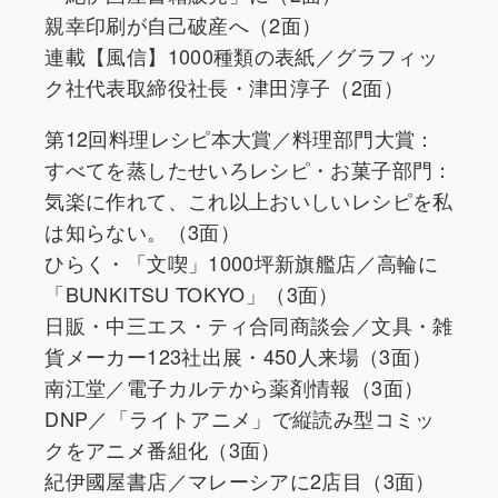
親幸印刷が自己破産へ（2面）
連載【風信】1000種類の表紙／グラフィッ
ク社代表取締役社長・津田淳子（2面）
第12回料理レシピ本大賞／料理部門大賞：
すべてを蒸したせいろレシピ・お菓子部門：
気楽に作れて、これ以上おいしいレシピを私
は知らない。（3面）
ひらく・「文喫」1000坪新旗艦店／高輪に
「BUNKITSU TOKYO」（3面）
日販・中三エス・ティ合同商談会／文具・雑
貨メーカー123社出展・450人来場（3面）
南江堂／電子カルテから薬剤情報（3面）
DNP／「ライトアニメ」で縦読み型コミッ
クをアニメ番組化（3面）
紀伊國屋書店／マレーシアに2店目（3面）