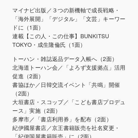
マイナビ出版／３つの新機軸で成長戦略・
「海外展開」「デジタル」「文芸」キーワー
ドに（1面）
連載【この人・この仕事】BUNKITSU
TOKYO・成生隆倫氏（1面）
トーハン・雑誌返品データ入帳へ（2面）
北海道トーハン会／「よろず支援拠点」活用
促進（2面）
書協ほか／日韓交流イベント「共鳴」開催
（2面）
大垣書店・スコップ／「こども書店プロデュ
ース」実施（2面）
多摩市／「書店利用券」を配布（2面）
紀伊國屋書店／京王書籍販売を社名変更・
「紀伊国屋書籍販売」に（2面）