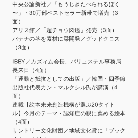
中央公論新社／「もうじきたべられるぼく
〜」・30万部ベストセラー新帯で増売（3
面）
アリス館／「超チョウ図鑑」発売（3面）
バナナの茎を素材に栞開発／グッドクロス
（3面）
IBBY／カズィム会長、バリュステル事務局
長来日（4面）
「運動と抵抗としての出版」／韓国・四季節
出版社代表カン・マルクシル氏が講演（4
面）
連載【絵本未来創造機構が選ぶ20タイト
ル】今月のテーマ・認知症の親に薦める絵本
（4面）
サントリー文化財団／地域文化賞に「ブック