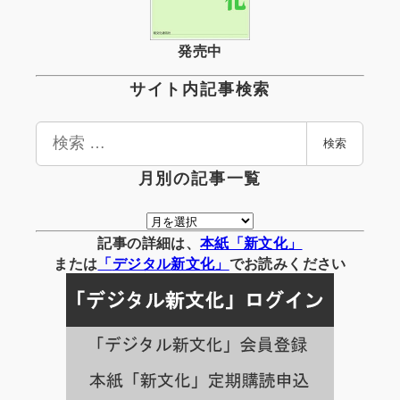
発売中
サイト内記事検索
検
検索
索
月別の記事一覧
月
別
記事の詳細は、
本紙「新文化」
の
または
「
デジタル
新文化」
でお読みください
記
事
一
覧