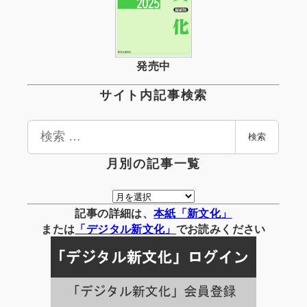
発売中
サイト内記事検索
検
検索
索
月別の記事一覧
月
別
記事の詳細は、
本紙「新文化」
の
または
「
デジタル
新文化」
でお読みください
記
事
一
覧