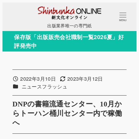
メ
イ
MENU
ン
出版業界唯一の専門紙
コ
保存版「出版販売会社職制一覧2026夏」好
ン
評発売中
テ
ン
ツ
へ
2022年3月10日
2023年3月12日
投稿日
更新日
移
カテゴリー
ニュースフラッシュ
動
DNPの書籍流通センター、10月か
らトーハン桶川センター内で稼働
へ