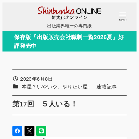
メ
イ
MENU
ン
出版業界唯一の専門紙
コ
保存版「出版販売会社職制一覧2026夏」好
ン
評発売中
テ
ン
ツ
へ
2023年6月8日
投稿日
移
カテゴリー
カテゴリー
本屋？いやいや、やりたい屋。
連載記事
動
第17回 ５人いる！