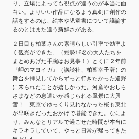
り、立場によっても視点が違うのが本当に面
白い。よりいい作品になるよう真剣に創作の
話をするのは、絵本や児童書について議論す
るのとはまた違う新鮮さがある。
２日目も柏葉さんの素晴らしい引率で効率よ
く観光ができた。（総勢16名の大人たちを
まとめあげた手腕はお見事！）とくに２年前
『岬のマヨイガ』（講談社、柏葉幸子著）の
舞台を拝見してからずっと行きたかった遠野
に来られたことが嬉しかった。河童やおしら
さまなどの息遣いが感じられる風景に大興
奮！ 東京でゆっくり見れなかった桜も東北
が早咲きだったおかげで堪能できた。なによ
り、みんなとリアルで過ごせた時間が本当に
キラキラしていて、やっと日常が帰ってきた
気がした。