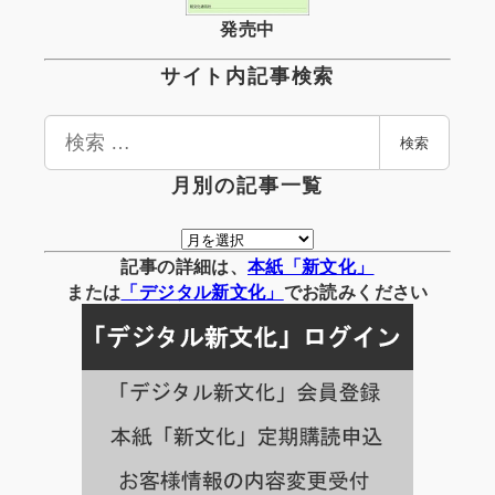
発売中
サイト内記事検索
検
検索
索
月別の記事一覧
月
別
記事の詳細は、
本紙「新文化」
の
または
「
デジタル
新文化」
でお読みください
記
事
一
覧