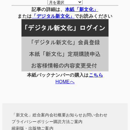
月
別
記事の詳細は、
本紙「新文化」
の
または
「
デジタル
新文化」
でお読みください
記
事
一
覧
本紙バックナンバーの購入は
こちら
HOMEへ
「新文化」総合案内
会社概要
お知らせ
お問い合わせ
プライバシーポリシー
購読方法ご案内
縮刷版・出版物ご案内