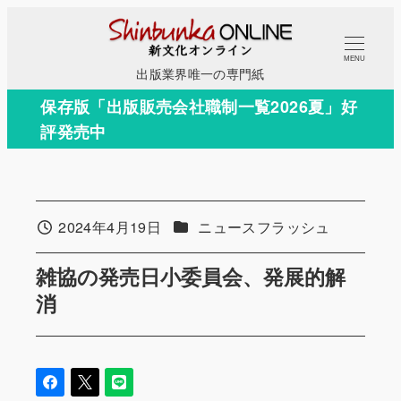
メ
イ
MENU
ン
出版業界唯一の専門紙
コ
保存版「出版販売会社職制一覧2026夏」好
ン
評発売中
テ
ン
ツ
へ
カテゴリー
2024年4月19日
ニュースフラッシュ
投稿日
移
動
雑協の発売日小委員会、発展的解
消