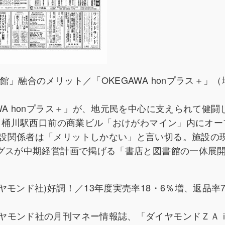
」融合のメリット／「OKEGAWA honプラス＋」
WA honプラス＋」が、地元民を中心に支えられて健闘
ＪＲ桶川駅西口前の商業ビル「おけがわマイン」内にオー
設関係者は「メリットしかない」と言い切る。施設の
ングスが中期経営計画で掲げる「書店と図書館の一体展
モンド社)好調！／13年度実売率18・6％増、返品率
ヤモンド社の月刊マネー情報誌、「ダイヤモンドＺＡ