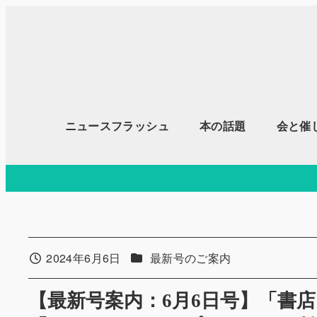
メ
イ
ン
コ
ン
テ
ニュースフラッシュ
本の話題
会と催
ン
ツ
へ
移
動
カテゴリー
2024年6月6日
最新号のご案内
投稿日
【最新号案内：6月6日号】「書