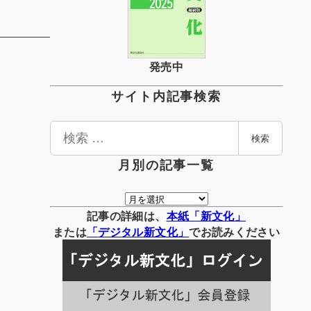
発売中
サイト内記事検索
検
検索
索
月別の記事一覧
月
別
記事の詳細は、
本紙「新文化」
の
または
「
デジタル
新文化」
でお読みください
記
事
一
覧