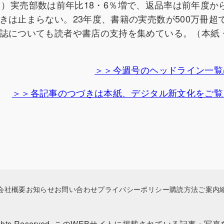
・31）実売部数は前年比18・6％増で、返品率は前年度から
きは止まらない。23年度、書籍の実売数が500万冊超
誌についても読者や書店の支持を集めている。（本紙
＞＞今週号のヘッドライン一覧
＞＞各記事のつづきは本紙、デジタル新文化をご覧
会社概要
お知らせ
お問い合わせ
プライバシーポリシー
購読方法ご案内
 Rights Reserved. このWEBサイトに掲載されている記