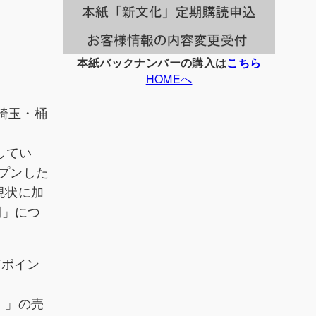
本紙バックナンバーの購入は
こちら
HOMEへ
（埼玉・桶
してい
プンした
現状に加
開」につ
7ポイン
ｉ」の売