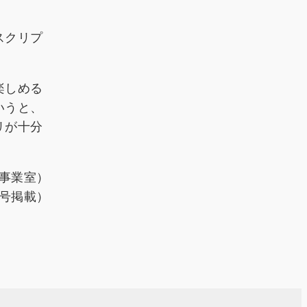
スクリプ
楽しめる
いうと、
リが十分
事業室）
日号掲載）