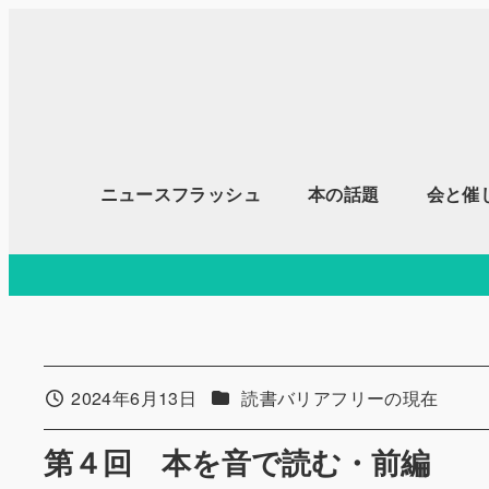
メ
イ
ン
コ
ン
テ
ニュースフラッシュ
本の話題
会と催
ン
ツ
へ
移
動
カテゴリー
2024年6月13日
読書バリアフリーの現在
投稿日
第４回 本を音で読む・前編