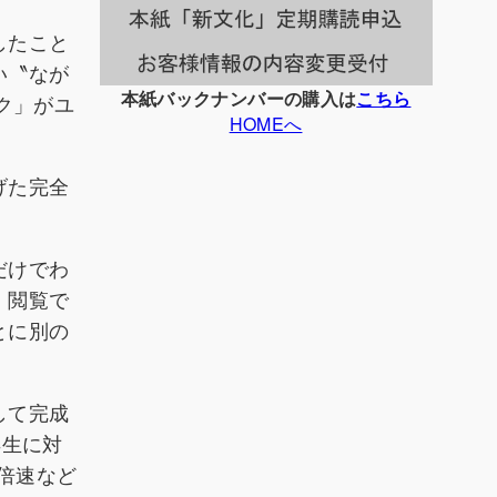
したこと
い〝なが
本紙バックナンバーの購入は
こちら
ク」がユ
HOMEへ
げた完全
だけでわ
・閲覧で
とに別の
して完成
再生に対
倍速など