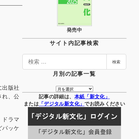
発売中
サイト内記事検索
検
検索
索
月別の記事一覧
に出版社
月
され、公
別
記事の詳細は、
本紙「新文化」
の
または
「
デジタル
新文化」
でお読みください
記
事
・ドラマ
一
どパッケ
覧