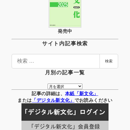
発売中
サイト内記事検索
検
検索
索
月別の記事一覧
月
別
記事の詳細は、
本紙「新文化」
の
または
「
デジタル
新文化」
でお読みください
記
事
一
覧