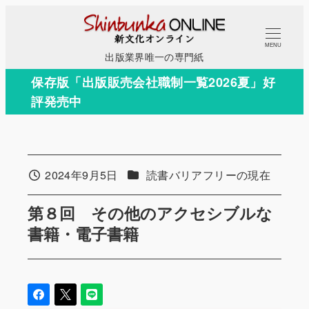
メ
イ
MENU
ン
出版業界唯一の専門紙
コ
保存版「出版販売会社職制一覧2026夏」好
ン
評発売中
テ
ン
ツ
へ
カテゴリー
2024年9月5日
読書バリアフリーの現在
投稿日
移
動
第８回 その他のアクセシブルな
書籍・電子書籍