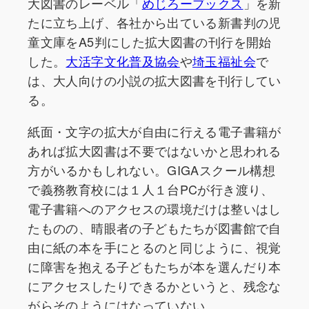
大図書のレーベル「
めじろーブックス
」を新
たに立ち上げ、各社から出ている新書判の児
童文庫をA5判にした拡大図書の刊行を開始
した。
大活字文化普及協会
や
埼玉福祉会
で
は、大人向けの小説の拡大図書を刊行してい
る。
紙面・文字の拡大が自由に行える電子書籍が
あれば拡大図書は不要ではないかと思われる
方がいるかもしれない。GIGAスクール構想
で義務教育校には１人１台PCが行き渡り、
電子書籍へのアクセスの環境だけは整いはし
たものの、晴眼者の子どもたちが図書館で自
由に紙の本を手にとるのと同じように、視覚
に障害を抱える子どもたちが本を選んだり本
にアクセスしたりできるかというと、残念な
がらそのようにはなっていない。