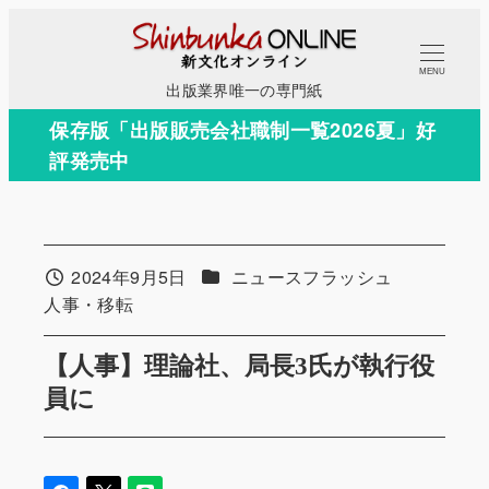
メ
イ
MENU
ン
出版業界唯一の専門紙
コ
保存版「出版販売会社職制一覧2026夏」好
ン
評発売中
テ
ン
ツ
へ
カテゴリー
2024年9月5日
ニュースフラッシュ
投稿日
移
カテゴリー
人事・移転
動
【人事】理論社、局長3氏が執行役
員に