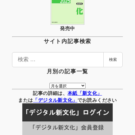
発売中
サイト内記事検索
検
検索
索
月別の記事一覧
月
別
記事の詳細は、
本紙「新文化」
の
または
「
デジタル
新文化」
でお読みください
記
事
一
覧