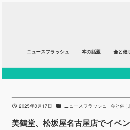
メ
イ
ン
コ
ン
テ
ニュースフラッシュ
本の話題
会と催
ン
ツ
へ
移
動
カテゴリー
カテゴリ
2025年3月17日
ニュースフラッシュ
会と催し
投稿日
美鶴堂、松坂屋名古屋店でイベ