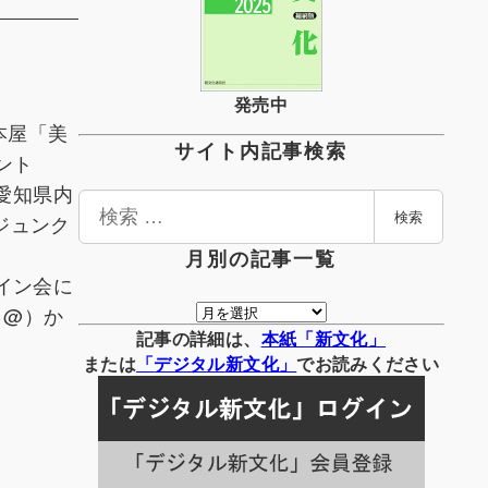
発売中
本屋「美
サイト内記事検索
ント
ど愛知県内
検
ジュンク
検索
索
月別の記事一覧
イン会に
月
＝@）か
別
記事の詳細は、
本紙「新文化」
の
または
「
デジタル
新文化」
でお読みください
記
事
一
覧