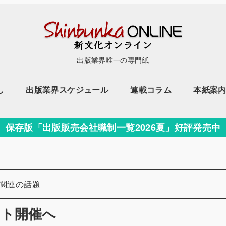
出版業界唯一の専門紙
し
出版業界スケジュール
連載コラム
本紙案
保存版「出版販売会社職制一覧2026夏」好評発売中
ー
関連の話題
ント開催へ