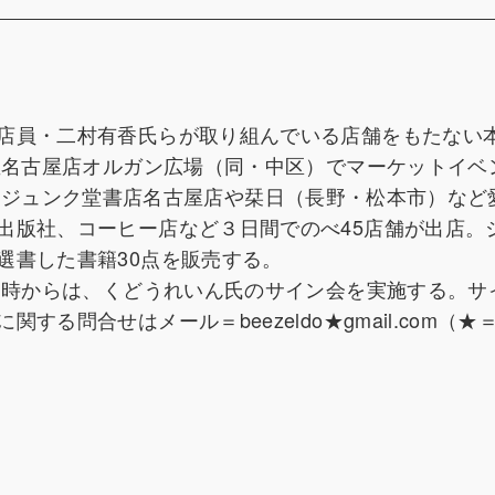
店員・二村有香氏らが取り組んでいる店舗をもたない
屋名古屋店オルガン広場（同・中区）でマーケットイベ
催する。ジュンク堂書店名古屋店や栞日（長野・松本市）な
出版社、コーヒー店など３日間でのべ45店舗が出店。
選書した書籍30点を販売する。
後３時からは、くどうれいん氏のサイン会を実施する。サ
関する問合せはメール＝beezeldo★gmail.com（★