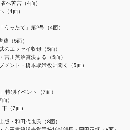
省へ苦言（4面）
設へ（4面）
「うったて」第2号（4面）
告費（5面）
誌のエッセイ収録（5面）
・吉川英治賞決まる（5面）
ブメント・橋本取締役に聞く（5面）
文」特別イベント（7面）
7面）
・下（7面）
出版・和田惣也氏（8面）
・京王書籍販売営業統括部部長・岡田正継（8面）