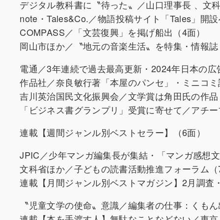
デジタル教科書に〝待った〟／山口理事長 、文科
note・Tales&Co.／物語投稿サイト「Tales」開
COMPASS／「文芸復興」を掲げ船出（4面）
岡山市ほか／〝地元の音楽生活〟を特集・情報誌
電通／3年連続で過去最高更新・2024年日本の広
作品社／奈良敏行著「本屋のパンセ」・ミニコミ
吉川英治国民文化振興会／文学賞は角田氏の作品
「ビジネス書グランプリ」受賞に寄せて／アチー
連載【週間ジャンル別ベストセラー】（6面）
JPIC／少年マンガ編集長が集結・「マンガ感想
文科省ほか／子どもの読書活動推進フォーラム（
連載【月間ジャンル別ベストマガジン】2月調査
〝児童文学の使命〟意識／編集者の仕事：くもん
連載【本を手渡す人】無駄なことなどない／東京