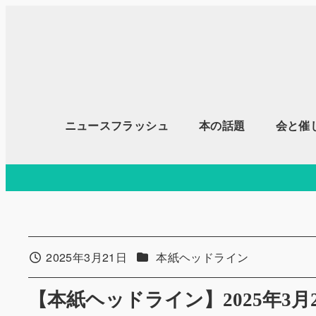
メ
イ
ン
コ
ン
テ
ニュースフラッシュ
本の話題
会と催
ン
ツ
へ
移
動
カテゴリー
2025年3月21日
本紙ヘッドライン
投稿日
【本紙ヘッドライン】2025年3月