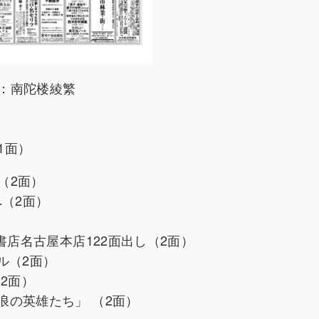
：南陀楼綾繁
（1面）
（2面）
へ（2面）
書店名古屋本店122面出し（2面）
ル（2面）
2面）
の英雄たち」 （2面）