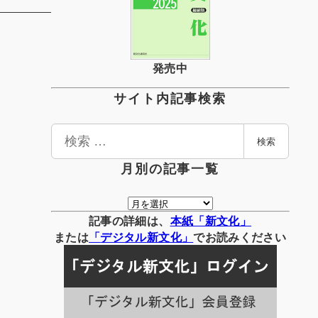
発売中
サイト内記事検索
検
検索
索
月別の記事一覧
月
別
記事の詳細は、
本紙「新文化」
の
または
「
デジタル
新文化」
でお読みください
記
事
一
覧