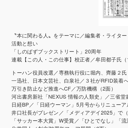
〝本に関わる人〟をテーマに／編集者・ライター
活動と想い
「しのばずブックストリート」20周年
連載【この人・この仕事】校正者／牟田都子氏
トーハン役員改選／専務執行役に堀内、齊藤２氏
一迅社、日本文芸社、白泉社／３社がRFID装着
万引き防止など推進へCF／万防機構（2面）
河出書房新社「NEXUS 情報の人類史」／三省堂
日経BP／「日経ウーマン」5月号からリニューア
井口社長がプレゼン／「メディアデイ2025」で（
「サッカー本大賞」W受賞／「ひとでなし」「流浪