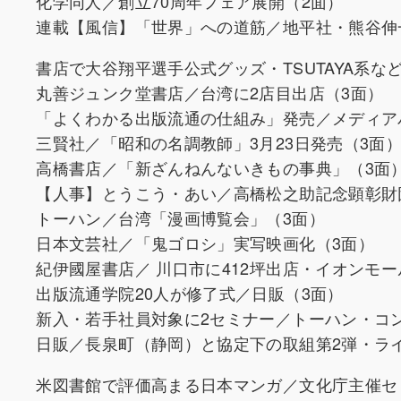
化学同人／創立70周年フェア展開（2面）
連載【風信】「世界」への道筋／地平社・熊谷伸
書店で大谷翔平選手公式グッズ・TSUTAYA系な
丸善ジュンク堂書店／台湾に2店目出店（3面）
「よくわかる出版流通の仕組み」発売／メディア
三賢社／「昭和の名調教師」3月23日発売（3面
高橋書店／「新ざんねんないきもの事典」（3面
【人事】とうこう・あい／高橋松之助記念顕彰財団
トーハン／台湾「漫画博覧会」（3面）
日本文芸社／「鬼ゴロシ」実写映画化（3面）
紀伊國屋書店／ 川口市に412坪出店・イオンモ
出版流通学院20人が修了式／日販（3面）
新入・若手社員対象に2セミナー／トーハン・コ
日販／長泉町（静岡）と協定下の取組第2弾・ラ
米図書館で評価高まる日本マンガ／文化庁主催セ