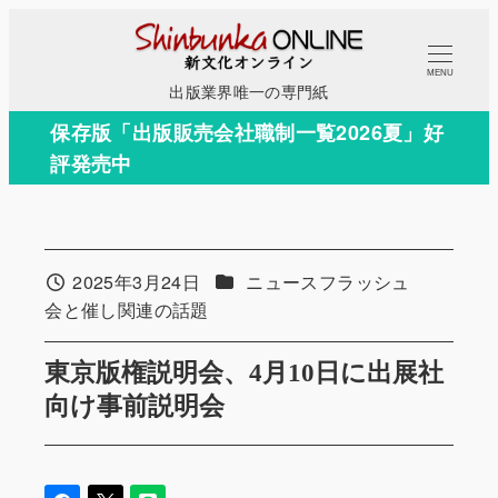
メ
イ
MENU
ン
出版業界唯一の専門紙
コ
保存版「出版販売会社職制一覧2026夏」好
ン
評発売中
テ
ン
ツ
へ
カテゴリー
2025年3月24日
ニュースフラッシュ
投稿日
移
カテゴリー
会と催し関連の話題
動
東京版権説明会、4月10日に出展社
向け事前説明会