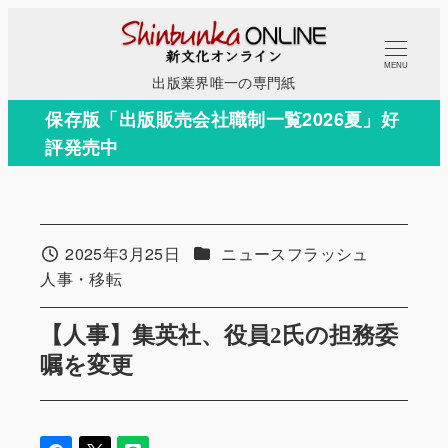
メ
イ
MENU
ン
出版業界唯一の専門紙
コ
保存版「出版販売会社職制一覧2026夏」好
ン
評発売中
テ
ン
ツ
へ
カテゴリー
2025年3月25日
ニュースフラッシュ
投稿日
移
カテゴリー
人事・移転
動
【人事】集英社、役員2氏の担務委
嘱を変更