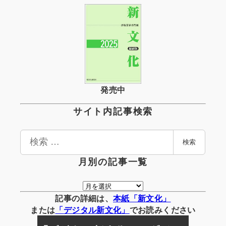
発売中
サイト内記事検索
検
検索
索
月別の記事一覧
月
別
記事の詳細は、
本紙「新文化」
の
または
「
デジタル
新文化」
でお読みください
記