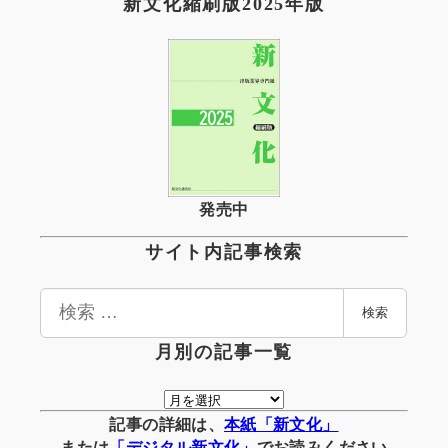
新文化縮刷版2025年版
発売中
サイト内記事検索
検
検索
索
月別の記事一覧
月
別
記事の詳細は、
本紙「新文化」
の
または
「
デジタル
新文化」
でお読みください