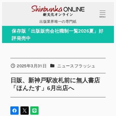
メ
イ
MENU
ン
出版業界唯一の専門紙
コ
保存版「出版販売会社職制一覧2026夏」好
ン
評発売中
テ
ン
ツ
へ
カテゴリー
2025年3月31日
ニュースフラッシュ
投稿日
移
動
日販、新神戸駅改札前に無人書店
「ほんたす」6月出店へ