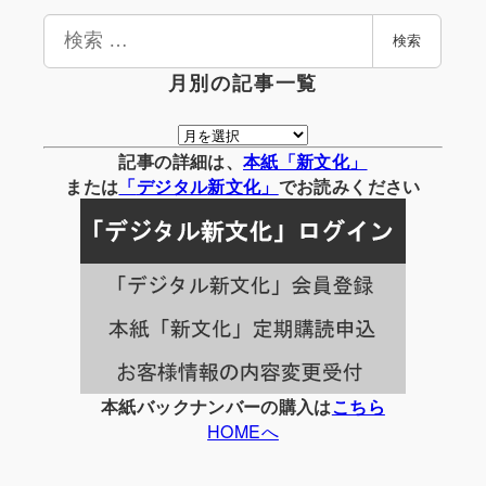
検
検索
索
月別の記事一覧
月
別
記事の詳細は、
本紙「新文化」
の
または
「
デジタル
新文化」
でお読みください
記
事
一
覧
本紙バックナンバーの購入は
こちら
HOMEへ