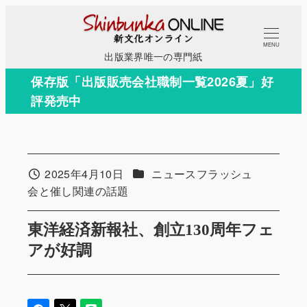
メ
イ
MENU
ン
出版業界唯一の専門紙
コ
保存版「出版販売会社職制一覧2026夏」好
ン
評発売中
テ
ン
ツ
へ
カテゴリー
2025年4月10日
ニュースフラッシュ
投稿日
移
カテゴリー
会と催し関連の話題
動
東洋経済新報社、創立130周年フェ
アが好調