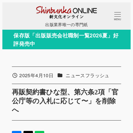
メ
イ
MENU
ン
出版業界唯一の専門紙
コ
保存版「出版販売会社職制一覧2026夏」好
ン
評発売中
テ
ン
ツ
へ
カテゴリー
2025年4月10日
ニュースフラッシュ
投稿日
移
動
再販契約書ひな型、第六条2項「官
公庁等の入札に応じて〜」を削除
へ