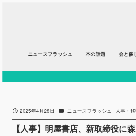
メ
イ
ン
コ
ン
テ
ニュースフラッシュ
本の話題
会と催
ン
ツ
へ
移
動
カテゴリー
カテゴリ
2025年4月28日
ニュースフラッシュ
人事・移
投稿日
【人事】明屋書店、新取締役に森