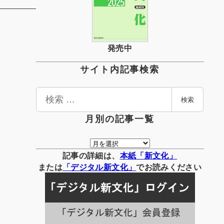
発売中
サイト内記事検索
検
検索
索
月別の記事一覧
月
別
記事の詳細は、
本紙「新文化」
の
または
「
デジタル
新文化」
でお読みください
記
事
一
覧