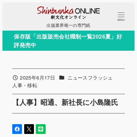
メ
イ
MENU
ン
出版業界唯一の専門紙
コ
保存版「出版販売会社職制一覧2026夏」好
ン
評発売中
テ
ン
ツ
へ
カテゴリー
2025年6月17日
ニュースフラッシュ
投稿日
移
カテゴリー
人事・移転
動
【人事】昭通、新社長に小島隆氏