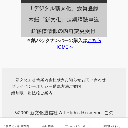
一
覧
本紙バックナンバーの購入は
こちら
HOMEへ
「新文化」総合案内
会社概要
お知らせ
お問い合わせ
プライバシーポリシー
購読方法ご案内
縮刷版・出版物ご案内
©2009 新文化通信社 All Rights Reserved. この
WEBサイトに掲載されている記事・写真などの無
断転載を禁じます。
「新文化」総合案内
会社概要
プライバシーポリシー
お問い合わせ