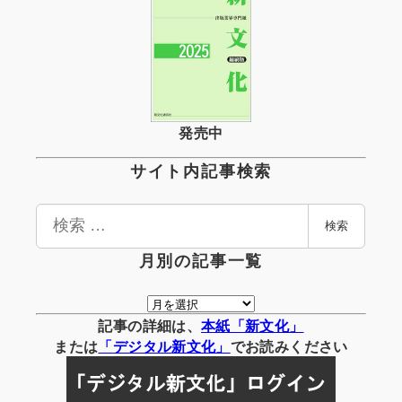
発売中
サイト内記事検索
検
検索
索
月別の記事一覧
月
別
記事の詳細は、
本紙「新文化」
の
または
「
デジタル
新文化」
でお読みください
記
事