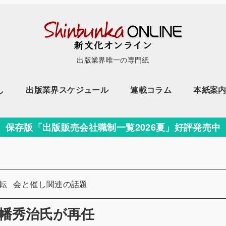
出版業界唯一の専門紙
し
出版業界スケジュール
連載コラム
本紙案
保存版「出版販売会社職制一覧2026夏」好評発売中
ー
カテゴリー
転
会と催し関連の話題
幡秀治氏が再任