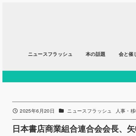
メ
イ
ン
コ
ン
テ
ニュースフラッシュ
本の話題
会と催
ン
ツ
へ
移
動
カテゴリー
カテゴリ
2025年6月20日
ニュースフラッシュ
人事・移
投稿日
日本書店商業組合連合会会長、矢