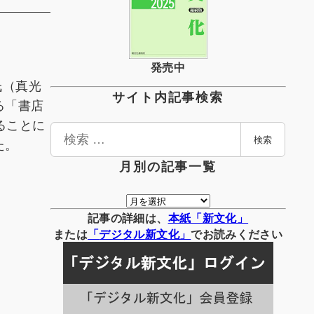
発売中
氏（真光
サイト内記事検索
る「書店
ることに
検
た。
検索
索
月別の記事一覧
月
別
記事の詳細は、
本紙「新文化」
の
または
「
デジタル
新文化」
でお読みください
記
事
一
覧