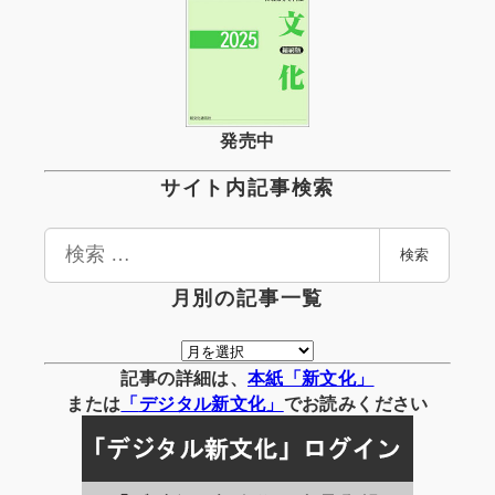
発売中
サイト内記事検索
検
検索
索
月別の記事一覧
月
別
記事の詳細は、
本紙「新文化」
の
または
「
デジタル
新文化」
でお読みください
記
事
一