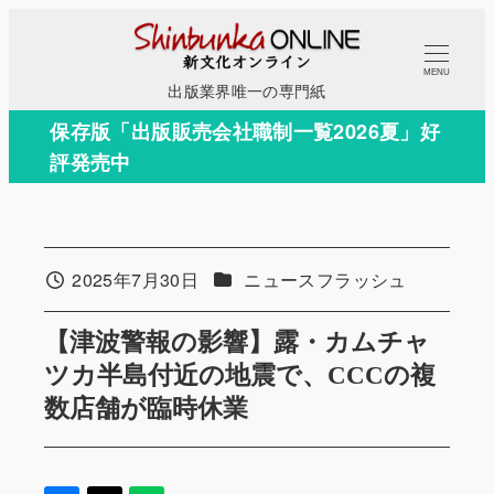
メ
イ
MENU
ン
出版業界唯一の専門紙
コ
保存版「出版販売会社職制一覧2026夏」好
ン
評発売中
テ
ン
ツ
へ
カテゴリー
2025年7月30日
ニュースフラッシュ
投稿日
移
動
【津波警報の影響】露・カムチャ
ツカ半島付近の地震で、CCCの複
数店舗が臨時休業