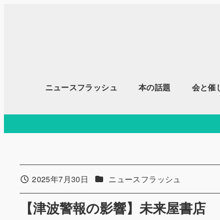
メ
イ
ン
コ
ン
テ
ニュースフラッシュ
本の話題
会と催
ン
ツ
へ
移
動
カテゴリー
2025年7月30日
ニュースフラッシュ
投稿日
【津波警報の影響】未来屋書店