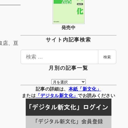
発売中
サイト内記事検索
取店、亘
検
検索
索
月別の記事一覧
月
別
記事の詳細は、
本紙「新文化」
の
または
「
デジタル
新文化」
でお読みください
記
事
一
覧