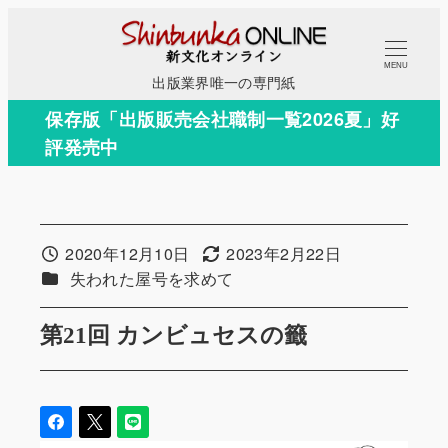
メ
イ
MENU
ン
出版業界唯一の専門紙
コ
保存版「出版販売会社職制一覧2026夏」好
ン
評発売中
テ
ン
ツ
へ
2020年12月10日
2023年2月22日
投稿日
更新日
移
カテゴリー
失われた屋号を求めて
動
第21回 カンビュセスの籤