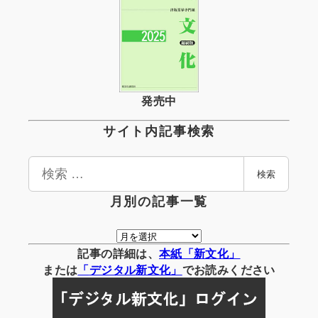
発売中
サイト内記事検索
検
検索
索
月別の記事一覧
月
別
記事の詳細は、
本紙「新文化」
の
または
「
デジタル
新文化」
でお読みください
記
事
一