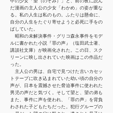
中の少女「望（のぞみ）」と、前の夜に読ん
だ漫画の主人公の少女「わかめ」の姿が重な
る。私の人生は私のもの。ふたりは懸命に、
自分の人生をたぐり寄せようと必死に手をの
ばしていた。
昭和の未解決事件・グリコ森永事件をモデ
ルに書かれた小説『罪の声』（塩田武士著、
講談社文庫）が映画化された。この日、スク
リーンに映し出されていた映画はこの作品だ
った。
主人公の男は、自宅で見つけた古いカセッ
トテープに吹き込まれていた幼い頃の自分の
声が、日本を震撼させた脅迫事件に使われた
男児の声だと気づく。そして望と、望の弟も
また、事件に声を使われ、「罪の声」を背負
わされた子どもたちだった。犯行グループの