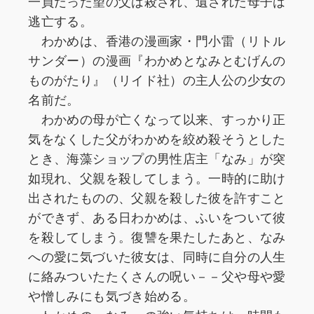
一員だった望の父は殺され、遺された母子は
逃亡する。
わかめは、香港の漫画家・門小雷（リトル
サンダー）の漫画『わかめとなみとむげんの
ものがたり』（リイド社）の主人公の少女の
名前だ。
わかめの母が亡くなって以来、すっかり正
気をなくした父がわかめを絞め殺そうとした
とき、海藻ショップの男性店主「なみ」が突
如現れ、父親を殺してしまう。一時的に助け
出されたものの、父親を殺した彼を許すこと
ができず、ある日わかめは、ふいをついて彼
を殺してしまう。復讐を果たしたあと、なみ
への愛に気づいた彼女は、同時に自分の人生
に絡みついたたくさんの呪い－－父や母や愛
や憎しみにも気づき始める。