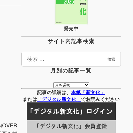
発売中
サイト内記事検索
検
検索
索
月別の記事一覧
月
別
記事の詳細は、
本紙「新文化」
の
または
「
デジタル
新文化」
でお読みください
記
事
一
OVER
覧