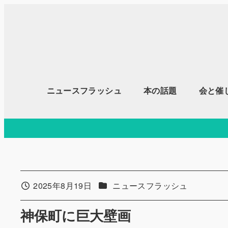
メ
イ
ン
コ
ン
テ
ニュースフラッシュ
本の話題
会と催
ン
ツ
へ
移
動
カテゴリー
2025年8月19日
ニュースフラッシュ
投稿日
神保町に巨大壁画